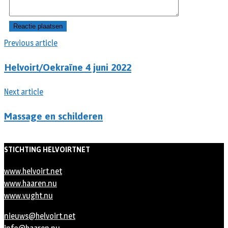
Previous article
Helvoirt/Oekraïne 4 juni 2022
Next article
Massage en schilderen
STICHTING HELVOIRTNET
www.helvoirt.net
www.haaren.nu
www.vught.nu
nieuws@helvoirt.net