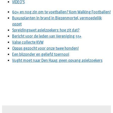
VIDEO’S
60+ en nog zin om te voetballen? Kom Walking Footballen!
Buxusplanten in brand in Biezenmortel, vermoedelijk
opzet
Spreidingswet asielzoekers: hoe zit dat?
Bericht voor de leden van Vereniging 55+
Valse collecte KVW
Oppas gezocht voor onze twee honden!
Een bijzonder en geliefd toernooi
Vught moet naar Den Haag: geen opvang asielzoekers