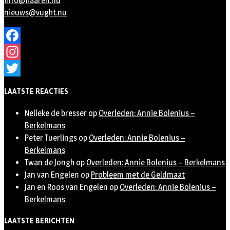
info@haaren.nu
nieuws@vught.nu
Facebook
Instagram
Twitter
LAATSTE REACTIES
Nelleke de bresser
op
Overleden: Annie Bolenius –
Berkelmans
Peter Tuerlings
op
Overleden: Annie Bolenius –
Berkelmans
Twan de Jongh
op
Overleden: Annie Bolenius – Berkelmans
Jan van Engelen
op
Probleem met de Geldmaat
Jan en Roos van Engelen
op
Overleden: Annie Bolenius –
Berkelmans
LAATSTE BERICHTEN