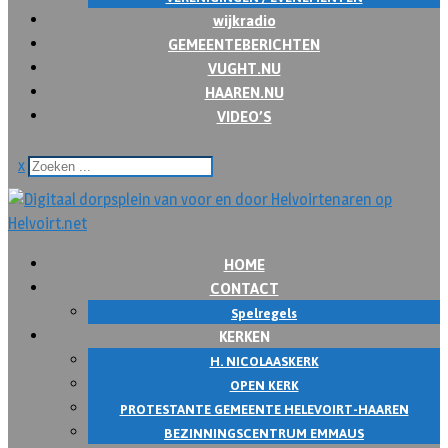
wijkradio
GEMEENTEBERICHTEN
VUGHT.NU
HAAREN.NU
VIDEO’S
x
HOME
CONTACT
Spelregels
KERKEN
H. NICOLAASKERK
OPEN KERK
PROTESTANTE GEMEENTE HELEVOIRT-HAAREN
BEZINNINGSCENTRUM EMMAUS