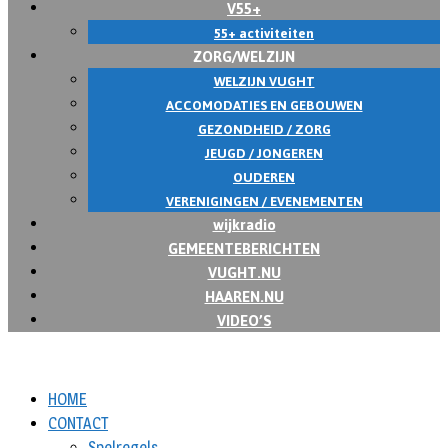
V55+
55+ activiteiten
ZORG/WELZIJN
WELZIJN VUGHT
ACCOMODATIES EN GEBOUWEN
GEZONDHEID / ZORG
JEUGD / JONGEREN
OUDEREN
VERENIGINGEN / EVENEMENTEN
wijkradio
GEMEENTEBERICHTEN
VUGHT.NU
HAAREN.NU
VIDEO’S
HOME
CONTACT
Spelregels