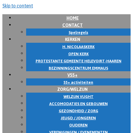
Skip to content
HOME
CONTACT
Spelregels
KERKEN
H. NICOLAASKERK
OPEN KERK
PROTESTANTE GEMEENTE HELEVOIRT-HAAREN
BEZINNINGSCENTRUM EMMAUS
V55+
55+ activiteiten
ZORG/WELZIJN
WELZIJN VUGHT
ACCOMODATIES EN GEBOUWEN
GEZONDHEID / ZORG
JEUGD / JONGEREN
OUDEREN
VERENIGINGEN / EVENEMENTEN