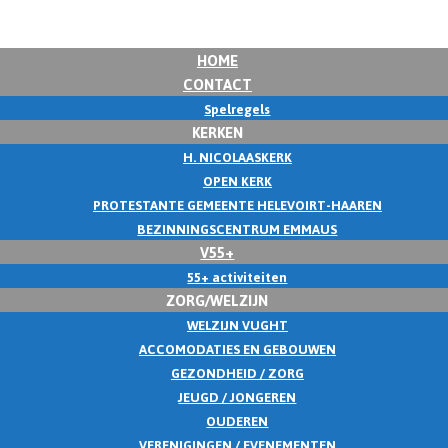
HOME
CONTACT
Spelregels
KERKEN
H. NICOLAASKERK
OPEN KERK
PROTESTANTE GEMEENTE HELEVOIRT-HAAREN
BEZINNINGSCENTRUM EMMAUS
V55+
55+ activiteiten
ZORG/WELZIJN
WELZIJN VUGHT
ACCOMODATIES EN GEBOUWEN
GEZONDHEID / ZORG
JEUGD / JONGEREN
OUDEREN
VERENIGINGEN / EVENEMENTEN