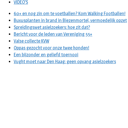
VIDEO’S
60+ en nog zin om te voetballen? Kom Walking Footballen!
Buxusplanten in brand in Biezenmortel, vermoedelijk opzet
Spreidingswet asielzoekers: hoe zit dat?
Bericht voor de leden van Vereniging 55+
Valse collecte KVW
Oppas gezocht voor onze twee honden!
Een bijzonder en geliefd toernooi
Vught moet naar Den Haag: geen opvang asielzoekers