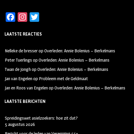
Fa
In
T
ce
st
wi
LAATSTE REACTIES
b
ag
tt
oo
ra
er
Nelleke de bresser
op
Overleden: Annie Bolenius – Berkelmans
k
m
Peter Tuerlings
op
Overleden: Annie Bolenius – Berkelmans
Twan de Jongh
op
Overleden: Annie Bolenius – Berkelmans
Jan van Engelen
op
Probleem met de Geldmaat
Jan en Roos van Engelen
op
Overleden: Annie Bolenius – Berkelmans
LAATSTE BERICHTEN
Spreidingswet asielzoekers: hoe zit dat?
5 augustus 2026
Bericht voor de leden van Vereniging 55+