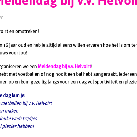
eidendag bij v.v. Helvoi
voirt en omstreken!
en 16 jaar oud en heb je altijd al eens willen ervaren hoe het is om t
uws voor jou!
rganiseren we een
Meidendag bij v.v. Helvoirt
!
 hebt met voetballen of nog nooit een bal hebt aangeraakt, iederee
en op en kom gezellig langs voor een dag vol sportiviteit en plezie
e dag kun je:
etballen bij v.v. Helvoirt
nen maken
 leuke wedstrijdjes
el plezier hebben!