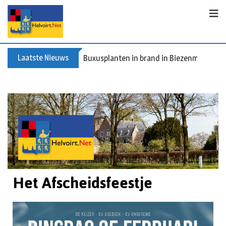
Laatste Nieuws
Spreidingswet asielzoekers: hoe zit dat?
Het Afscheidsfeestje