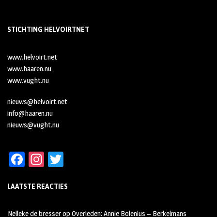
STICHTING HELVOIRTNET
www.helvoirt.net
www.haaren.nu
www.vught.nu
nieuws@helvoirt.net
info@haaren.nu
nieuws@vught.nu
Fa
In
T
ce
st
wi
LAATSTE REACTIES
b
ag
tt
oo
ra
er
Nelleke de bresser
op
Overleden: Annie Bolenius – Berkelmans