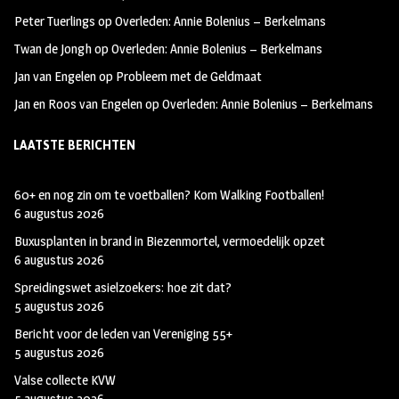
k
m
Peter Tuerlings
op
Overleden: Annie Bolenius – Berkelmans
Twan de Jongh
op
Overleden: Annie Bolenius – Berkelmans
Jan van Engelen
op
Probleem met de Geldmaat
Jan en Roos van Engelen
op
Overleden: Annie Bolenius – Berkelmans
LAATSTE BERICHTEN
60+ en nog zin om te voetballen? Kom Walking Footballen!
6 augustus 2026
Buxusplanten in brand in Biezenmortel, vermoedelijk opzet
6 augustus 2026
Spreidingswet asielzoekers: hoe zit dat?
5 augustus 2026
Bericht voor de leden van Vereniging 55+
5 augustus 2026
Valse collecte KVW
5 augustus 2026