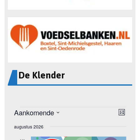
De Klender