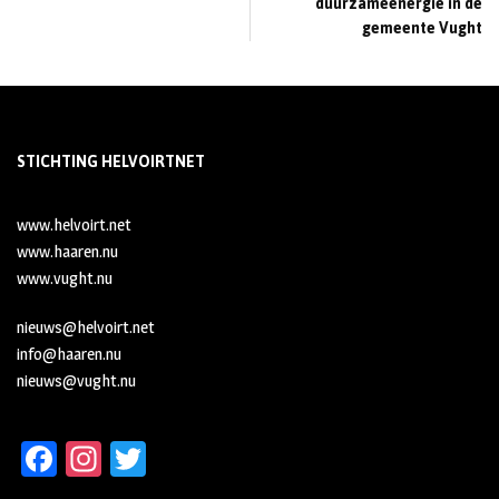
duurzameenergie in de
gemeente Vught
STICHTING HELVOIRTNET
www.helvoirt.net
www.haaren.nu
www.vught.nu
nieuws@helvoirt.net
info@haaren.nu
nieuws@vught.nu
Fa
In
T
ce
st
wi