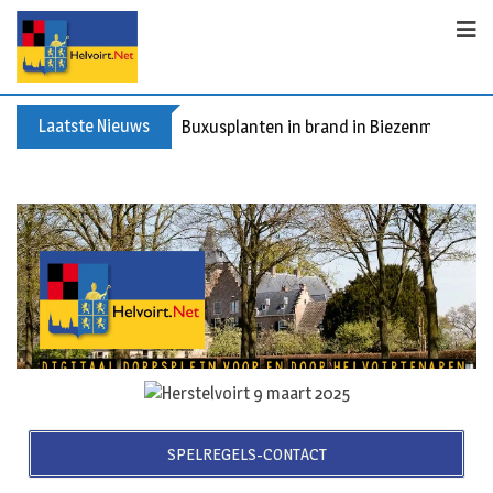
Laatste Nieuws
Spreidingswet asielzoekers: hoe zit dat?
SPELREGELS-CONTACT