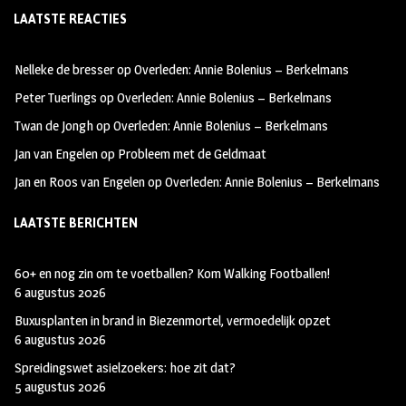
LAATSTE REACTIES
b
ag
tt
oo
ra
er
Nelleke de bresser
op
Overleden: Annie Bolenius – Berkelmans
k
m
Peter Tuerlings
op
Overleden: Annie Bolenius – Berkelmans
Twan de Jongh
op
Overleden: Annie Bolenius – Berkelmans
Jan van Engelen
op
Probleem met de Geldmaat
Jan en Roos van Engelen
op
Overleden: Annie Bolenius – Berkelmans
LAATSTE BERICHTEN
60+ en nog zin om te voetballen? Kom Walking Footballen!
6 augustus 2026
Buxusplanten in brand in Biezenmortel, vermoedelijk opzet
6 augustus 2026
Spreidingswet asielzoekers: hoe zit dat?
5 augustus 2026