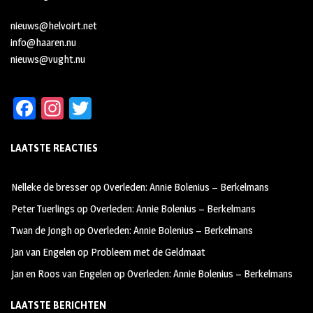
nieuws@helvoirt.net
info@haaren.nu
nieuws@vught.nu
Fa
In
T
ce
st
wi
LAATSTE REACTIES
b
ag
tt
oo
ra
er
Nelleke de bresser
op
Overleden: Annie Bolenius – Berkelmans
k
m
Peter Tuerlings
op
Overleden: Annie Bolenius – Berkelmans
Twan de Jongh
op
Overleden: Annie Bolenius – Berkelmans
Jan van Engelen
op
Probleem met de Geldmaat
Jan en Roos van Engelen
op
Overleden: Annie Bolenius – Berkelmans
LAATSTE BERICHTEN