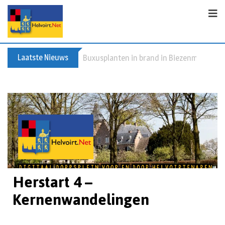
Laatste Nieuws
Spreidingswet asielzoekers: hoe zit dat?
Herstart 4 –
Kernenwandelingen