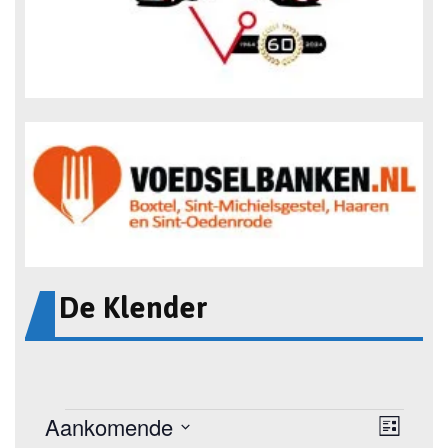
De Klender