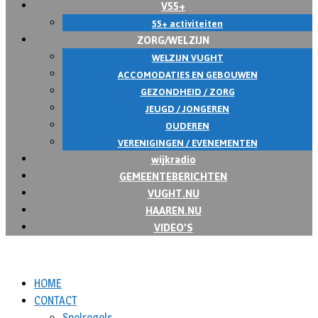
V55+
55+ activiteiten
ZORG/WELZIJN
WELZIJN VUGHT
ACCOMODATIES EN GEBOUWEN
GEZONDHEID / ZORG
JEUGD / JONGEREN
OUDEREN
VERENIGINGEN / EVENEMENTEN
wijkradio
GEMEENTEBERICHTEN
VUGHT.NU
HAAREN.NU
VIDEO’S
HOME
CONTACT
Spelregels