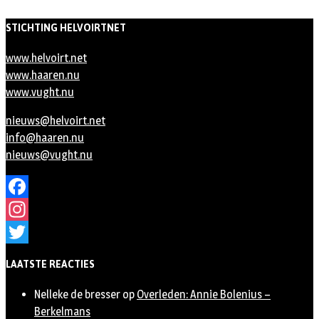
STICHTING HELVOIRTNET
www.helvoirt.net
www.haaren.nu
www.vught.nu
nieuws@helvoirt.net
info@haaren.nu
nieuws@vught.nu
Facebook
Instagram
Twitter
LAATSTE REACTIES
Nelleke de bresser
op
Overleden: Annie Bolenius –
Berkelmans