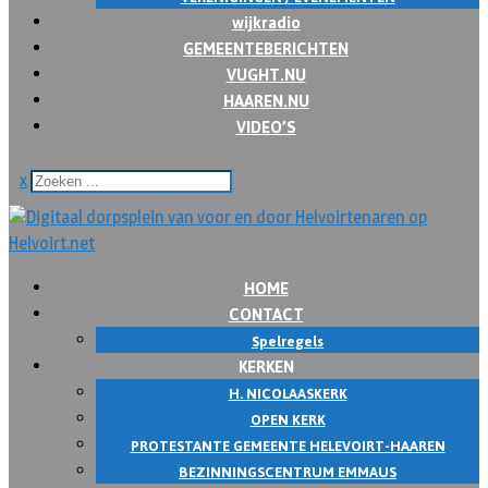
wijkradio
GEMEENTEBERICHTEN
VUGHT.NU
HAAREN.NU
VIDEO’S
x
HOME
CONTACT
Spelregels
KERKEN
H. NICOLAASKERK
OPEN KERK
PROTESTANTE GEMEENTE HELEVOIRT-HAAREN
BEZINNINGSCENTRUM EMMAUS