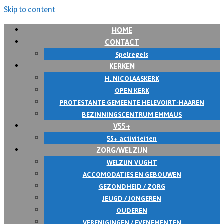
Skip to content
HOME
CONTACT
Spelregels
KERKEN
H. NICOLAASKERK
OPEN KERK
PROTESTANTE GEMEENTE HELEVOIRT-HAAREN
BEZINNINGSCENTRUM EMMAUS
V55+
55+ activiteiten
ZORG/WELZIJN
WELZIJN VUGHT
ACCOMODATIES EN GEBOUWEN
GEZONDHEID / ZORG
JEUGD / JONGEREN
OUDEREN
VERENIGINGEN / EVENEMENTEN