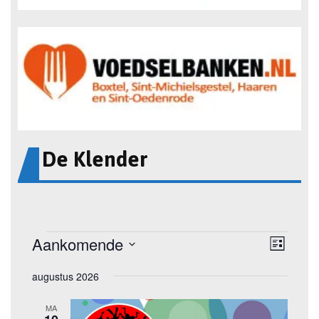
De Klender