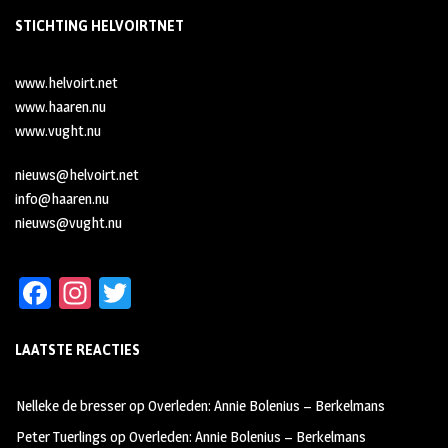
STICHTING HELVOIRTNET
www.helvoirt.net
www.haaren.nu
www.vught.nu
nieuws@helvoirt.net
info@haaren.nu
nieuws@vught.nu
Fa
In
T
ce
st
wi
LAATSTE REACTIES
b
ag
tt
oo
ra
er
Nelleke de bresser
op
Overleden: Annie Bolenius – Berkelmans
k
m
Peter Tuerlings
op
Overleden: Annie Bolenius – Berkelmans