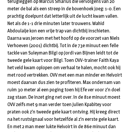
terugleggen op Marcus Smarius die vervolgens van 20
meter de bal als een streep in de bovenhoek joeg: 1-0. Een
prachtig doelpunt dat letterlijk uit de lucht kwam vallen.
Net als de 1-1 drie minuten later trouwens. Wahid
Abdoulaije kon een vrije trap van dichtbij inschieten.
Daarna was Jeroen met het hoofd op de voorzet van Niels
Verhoeven (2001) dichtbij. Tot in de 73e minuut een felle
tackle van Suleyman Bilgi op Jordi van Bijnen leidt tot de
tweede gele kaart voor Bilgi. Toen OVV-trainer Faith Kaya
het veld kwam oplopen om verhaal te halen, mocht ook hij
met rood vertrekken. OVV met een man minder en Helvoirt
moest daarvan dus zien te profiteren. Max ondernam van
ruim 30 meter al een poging toen hij Efe ver voor z’n doel
zag staan. De inzet ging net over. In de 81e minuut moest
OVV zelfs met 9 man verder toen Julien Kpabitey voor
praten ook z’n tweede gele kaart ontving. Hij kreeg direct
na het rustsignaal voor hetzelfde al z’n eerste gele kaart.
En met 2 man meer lukte Helvoirt in de 86e minuut dan