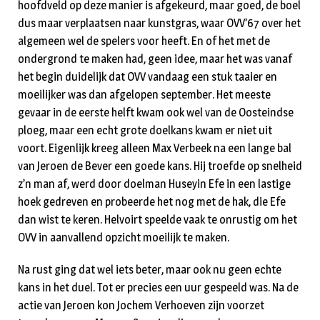
hoofdveld op deze manier is afgekeurd, maar goed, de boel
dus maar verplaatsen naar kunstgras, waar OVV’67 over het
algemeen wel de spelers voor heeft. En of het met de
ondergrond te maken had, geen idee, maar het was vanaf
het begin duidelijk dat OVV vandaag een stuk taaier en
moeilijker was dan afgelopen september. Het meeste
gevaar in de eerste helft kwam ook wel van de Oosteindse
ploeg, maar een echt grote doelkans kwam er niet uit
voort. Eigenlijk kreeg alleen Max Verbeek na een lange bal
van Jeroen de Bever een goede kans. Hij troefde op snelheid
z’n man af, werd door doelman Huseyin Efe in een lastige
hoek gedreven en probeerde het nog met de hak, die Efe
dan wist te keren. Helvoirt speelde vaak te onrustig om het
OVV in aanvallend opzicht moeilijk te maken.
Na rust ging dat wel iets beter, maar ook nu geen echte
kans in het duel. Tot er precies een uur gespeeld was. Na de
actie van Jeroen kon Jochem Verhoeven zijn voorzet