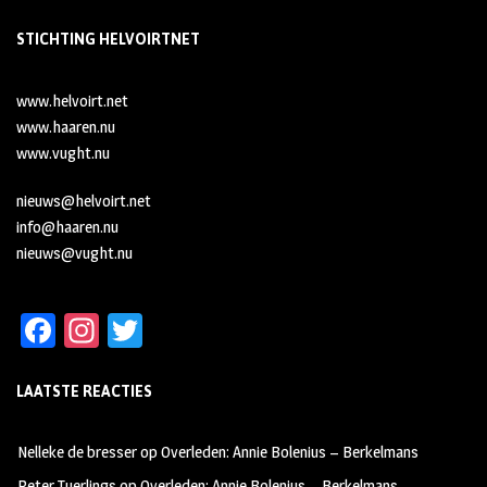
STICHTING HELVOIRTNET
www.helvoirt.net
www.haaren.nu
www.vught.nu
nieuws@helvoirt.net
info@haaren.nu
nieuws@vught.nu
Fa
In
T
ce
st
wi
LAATSTE REACTIES
b
ag
tt
oo
ra
er
Nelleke de bresser
op
Overleden: Annie Bolenius – Berkelmans
k
m
Peter Tuerlings
op
Overleden: Annie Bolenius – Berkelmans