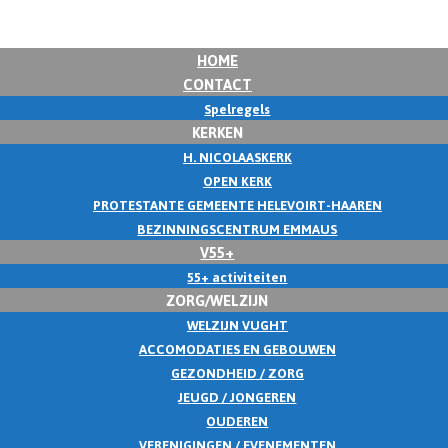
HOME
CONTACT
Spelregels
KERKEN
H. NICOLAASKERK
OPEN KERK
PROTESTANTE GEMEENTE HELEVOIRT-HAAREN
BEZINNINGSCENTRUM EMMAUS
V55+
55+ activiteiten
ZORG/WELZIJN
WELZIJN VUGHT
ACCOMODATIES EN GEBOUWEN
GEZONDHEID / ZORG
JEUGD / JONGEREN
OUDEREN
VERENIGINGEN / EVENEMENTEN