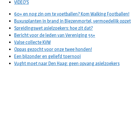
VIDEO’S
60+ en nog zin om te voetballen? Kom Walking Footballen!
Buxusplanten in brand in Biezenmortel, vermoedelijk opzet
Spreidingswet asielzoekers: hoe zit dat?
Bericht voor de leden van Vereniging 55+
Valse collecte KVW
Oppas gezocht voor onze twee honden!
Een bijzonder en geliefd toernooi
Vught moet naar Den Haag: geen opvang asielzoekers