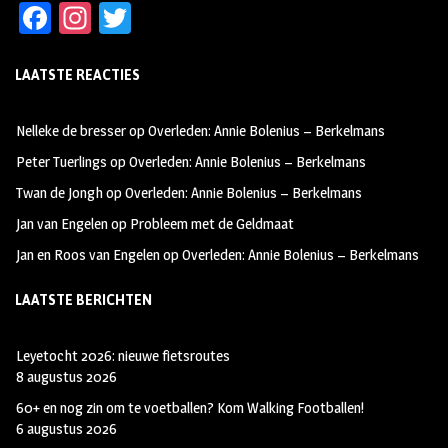
Fa
In
T
ce
st
wi
LAATSTE REACTIES
b
ag
tt
oo
ra
er
Nelleke de bresser
op
Overleden: Annie Bolenius – Berkelmans
k
m
Peter Tuerlings
op
Overleden: Annie Bolenius – Berkelmans
Twan de Jongh
op
Overleden: Annie Bolenius – Berkelmans
Jan van Engelen
op
Probleem met de Geldmaat
Jan en Roos van Engelen
op
Overleden: Annie Bolenius – Berkelmans
LAATSTE BERICHTEN
Leyetocht 2026: nieuwe fietsroutes
8 augustus 2026
60+ en nog zin om te voetballen? Kom Walking Footballen!
6 augustus 2026