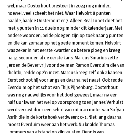
wel, maar Oosterhout presteert in 2023 nog minder,
hoewel, veel scheelt het niet. Waar Helvoirt 8 punten
haalde, haalde Oosterhout er 7. Alleen Real Lunet doet het
met 5 punten in 11 duels nog minder dit kalenderjaar. Met
andere woorden, beide ploegen zijn op zoek naar 3 punten
en die kan zomaar op het goede moment komen. Helvoirt
was zeker in het eerste kwartier de betere ploeg en kreeg
na 51 seconden al de eerste kans. Marcus Smarius zette
Jeroen de Bever vrij voor doelman Ramon Everduim die van
dichtbij redde op z’n inzet. Marcus kreeg zelf ook 2 kansen.
Eerst schoot hij voorlangs en daarna net naast. Ook redde
Everduim op het schot van Thijs Pijnenburg. Oosterhout
was nog nauwelijks voor het doel geweest, maar na een
half uur kwam het wel op voorsprong toen Jannes Verhulst
werd verrast door een schot van ruim 20 meter van Sofyan
Asrih die in de korte hoek verdween; 0-1. Niet lang daarna
moest Everduim weer aan het werk. Nu knalde Thomas
Lommers van afstand op zijn vuisten. Dennis van