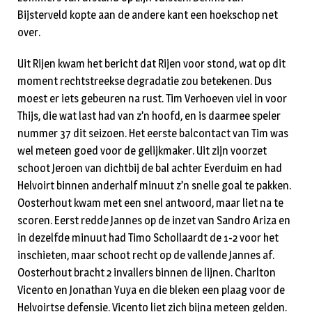
Bijsterveld kopte aan de andere kant een hoekschop net
over.
Uit Rijen kwam het bericht dat Rijen voor stond, wat op dit
moment rechtstreekse degradatie zou betekenen. Dus
moest er iets gebeuren na rust. Tim Verhoeven viel in voor
Thijs, die wat last had van z’n hoofd, en is daarmee speler
nummer 37 dit seizoen. Het eerste balcontact van Tim was
wel meteen goed voor de gelijkmaker. Uit zijn voorzet
schoot Jeroen van dichtbij de bal achter Everduim en had
Helvoirt binnen anderhalf minuut z’n snelle goal te pakken.
Oosterhout kwam met een snel antwoord, maar liet na te
scoren. Eerst redde Jannes op de inzet van Sandro Ariza en
in dezelfde minuut had Timo Schollaardt de 1-2 voor het
inschieten, maar schoot recht op de vallende Jannes af.
Oosterhout bracht 2 invallers binnen de lijnen. Charlton
Vicento en Jonathan Yuya en die bleken een plaag voor de
Helvoirtse defensie. Vicento liet zich bijna meteen gelden.