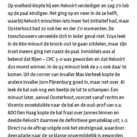
Op snelheid klopte hij een Helvoirt verdediger en zag z’n lob
op de paal eindigen. Het ging op en neer in de 2e helft,
waarbij Helvoirt misschien iets meer het initiatief had, maar
Oosterhout had zo ook her en der z’n momenten. De
toeschouwers verveelde zich in ieder geval niet. Yuya leek
in de 86e minuut de knock-out te gaan uitdelen, maar zíjn
inzet ineens ging net naast de paal. Inmiddels was al
bekend dat Rijen – CHC 3-0 was geworden en dat Helvoirt
dus moest winnen. In de 93 minuut leek de 2-1 ook daar te
komen. Uit de corner van invaller Max Verbeek kopte de
andere invaller Jorn Pijnenburg goed in, maar net over. Al
leek de bal ook nog een beetje de lat te schampen. Een
minuut later, aanval Oosterhout, voorzet vanaf rechts en
Vicento snoekduikte naar de bal en de oud-prof van o.a.
ADO Den Haag kopte de bal fraai over Jannes binnen en
deelde Helvoirt daarmee de definitieve genadeklap uit; 1-2.
Direct na de aftrap volgde ook het eindsignaal, waardoor
degradatie naar de 3e klasse onvermijdelijk is geworden.