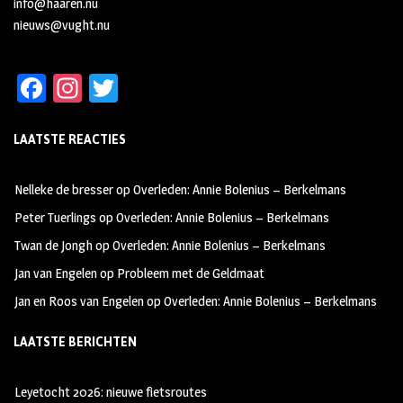
info@haaren.nu
nieuws@vught.nu
Fa
In
T
ce
st
wi
LAATSTE REACTIES
b
ag
tt
oo
ra
er
Nelleke de bresser
op
Overleden: Annie Bolenius – Berkelmans
k
m
Peter Tuerlings
op
Overleden: Annie Bolenius – Berkelmans
Twan de Jongh
op
Overleden: Annie Bolenius – Berkelmans
Jan van Engelen
op
Probleem met de Geldmaat
Jan en Roos van Engelen
op
Overleden: Annie Bolenius – Berkelmans
LAATSTE BERICHTEN
Leyetocht 2026: nieuwe fietsroutes