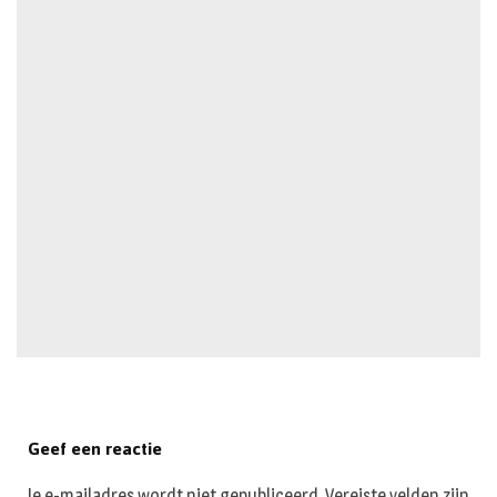
Geef een reactie
Je e-mailadres wordt niet gepubliceerd.
Vereiste velden zijn