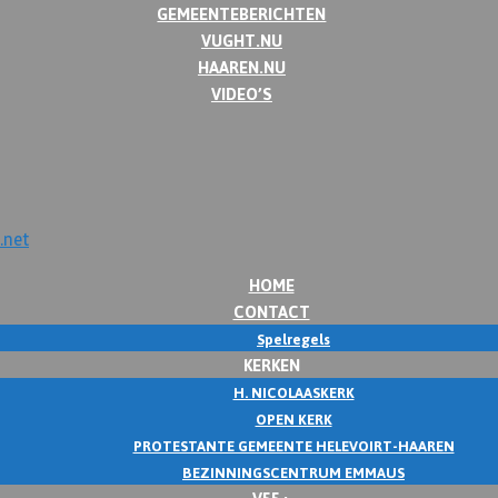
GEMEENTEBERICHTEN
VUGHT.NU
HAAREN.NU
VIDEO’S
HOME
CONTACT
Spelregels
KERKEN
H. NICOLAASKERK
OPEN KERK
PROTESTANTE GEMEENTE HELEVOIRT-HAAREN
BEZINNINGSCENTRUM EMMAUS
V55+