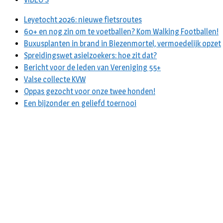
Leyetocht 2026: nieuwe fietsroutes
60+ en nog zin om te voetballen? Kom Walking Footballen!
Buxusplanten in brand in Biezenmortel, vermoedelijk opzet
Spreidingswet asielzoekers: hoe zit dat?
Bericht voor de leden van Vereniging 55+
Valse collecte KVW
Oppas gezocht voor onze twee honden!
Een bijzonder en geliefd toernooi