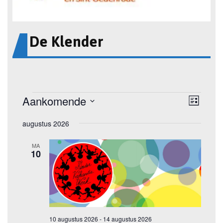
De Klender