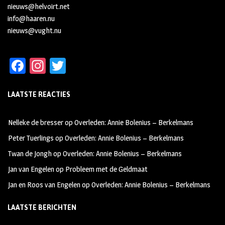
nieuws@helvoirt.net
info@haaren.nu
nieuws@vught.nu
Fa
In
T
ce
st
wi
LAATSTE REACTIES
b
ag
tt
oo
ra
er
Nelleke de bresser
op
Overleden: Annie Bolenius – Berkelmans
k
m
Peter Tuerlings
op
Overleden: Annie Bolenius – Berkelmans
Twan de Jongh
op
Overleden: Annie Bolenius – Berkelmans
Jan van Engelen
op
Probleem met de Geldmaat
Jan en Roos van Engelen
op
Overleden: Annie Bolenius – Berkelmans
LAATSTE BERICHTEN