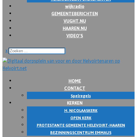
wijkradio
GEMEENTEBERICHTEN
VUGHT.NU
HAAREN.NU
VIDEO’S
x
HOME
CONTACT
Spelregels
KERKEN
H. NICOLAASKERK
OPEN KERK
PROTESTANTE GEMEENTE HELEVOIRT-HAAREN
BEZINNINGSCENTRUM EMMAUS