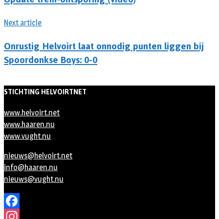
Next article
Onrustig Helvoirt laat onnodig punten liggen bij
Spoordonkse Boys: 0-0
STICHTING HELVOIRTNET
www.helvoirt.net
www.haaren.nu
www.vught.nu
nieuws@helvoirt.net
info@haaren.nu
nieuws@vught.nu
Facebook