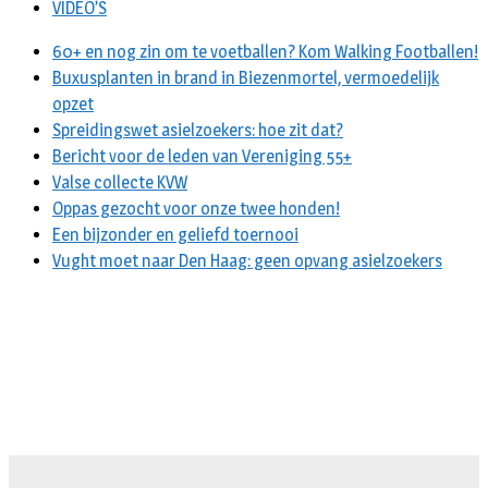
VIDEO’S
60+ en nog zin om te voetballen? Kom Walking Footballen!
Buxusplanten in brand in Biezenmortel, vermoedelijk
opzet
Spreidingswet asielzoekers: hoe zit dat?
Bericht voor de leden van Vereniging 55+
Valse collecte KVW
Oppas gezocht voor onze twee honden!
Een bijzonder en geliefd toernooi
Vught moet naar Den Haag: geen opvang asielzoekers