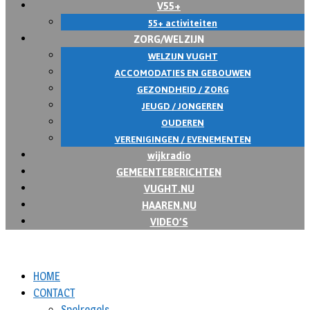
V55+
55+ activiteiten
ZORG/WELZIJN
WELZIJN VUGHT
ACCOMODATIES EN GEBOUWEN
GEZONDHEID / ZORG
JEUGD / JONGEREN
OUDEREN
VERENIGINGEN / EVENEMENTEN
wijkradio
GEMEENTEBERICHTEN
VUGHT.NU
HAAREN.NU
VIDEO’S
HOME
CONTACT
Spelregels