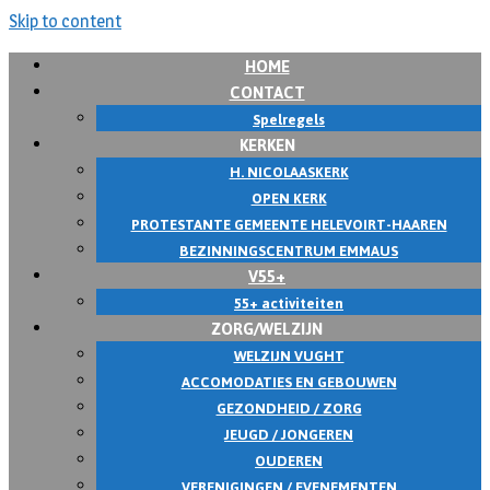
Skip to content
HOME
CONTACT
Spelregels
KERKEN
H. NICOLAASKERK
OPEN KERK
PROTESTANTE GEMEENTE HELEVOIRT-HAAREN
BEZINNINGSCENTRUM EMMAUS
V55+
55+ activiteiten
ZORG/WELZIJN
WELZIJN VUGHT
ACCOMODATIES EN GEBOUWEN
GEZONDHEID / ZORG
JEUGD / JONGEREN
OUDEREN
VERENIGINGEN / EVENEMENTEN