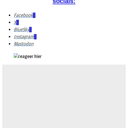
socials:
Facebook
X
BlueSky
Instagram
Mastodon