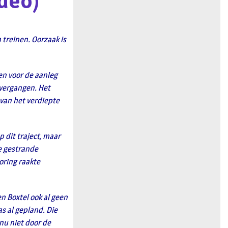
ideo)
n
 treinen. Oorzaak is
en voor de aanleg
overgangen. Het
van het verdiepte
 dit traject, maar
e gestrande
oring raakte
en Boxtel ook al geen
s al gepland. Die
nu niet door de