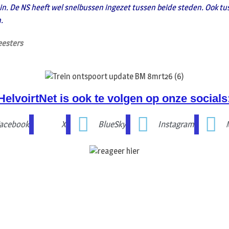
n. De NS heeft wel snelbussen ingezet tussen beide steden. Ook t
.
eesters
HelvoirtNet is ook te volgen op onze socials
acebook
X
BlueSky
Instagram