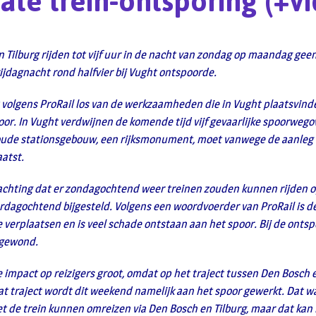
te trein-ontsporing (+v
 Tilburg rijden tot vijf uur in de nacht van zondag op maandag geen
ijdagnacht rond halfvier bij Vught ontspoorde.
 volgens ProRail los van de werkzaamheden die in Vught plaatsvind
oor. In Vught verdwijnen de komende tijd vijf gevaarlijke spoorweg
oude stationsgebouw, een rijksmonument, moet vanwege de aanleg 
atst.
chting dat er zondagochtend weer treinen zouden kunnen rijden op
erdagochtend bijgesteld. Volgens een woordvoerder van ProRail is d
e verplaatsen en is veel schade ontstaan aan het spoor. Bij de ontsp
 gewond.
e impact op reizigers groot, omdat op het traject tussen Den Bosch 
at traject wordt dit weekend namelijk aan het spoor gewerkt. Dat wa
t de trein kunnen omreizen via Den Bosch en Tilburg, maar dat kan 