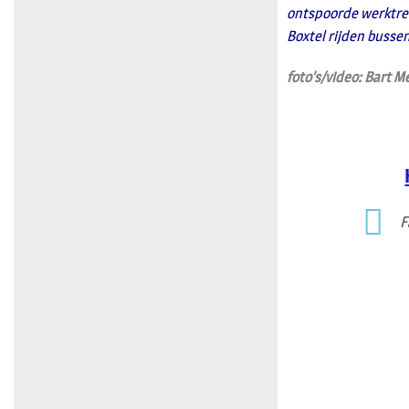
ontspoorde werktrei
Boxtel rijden bussen
foto’s/video: Bart M
F