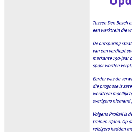
Upda
Tussen Den Bosch en
een werktrein die vr
De ontsporing staat
van een verdiept sp
markante 150-jaar 
spoor worden verpla
Eerder was de verwa
die prognose is zat
werktrein moeilijk t
overigens niemand
Volgens ProRail is d
treinen rijden. Op d
reizigers hadden me