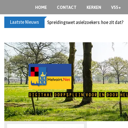
HOME
CONTACT
KERKEN
V55+
Laatste Nieuws
Spreidingswet asielzoekers: hoe zit dat?