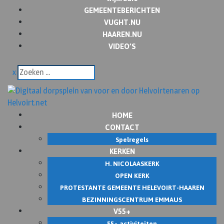
GEMEENTEBERICHTEN
VUGHT.NU
HAAREN.NU
VIDEO’S
x
HOME
CONTACT
Spelregels
KERKEN
H. NICOLAASKERK
OPEN KERK
PROTESTANTE GEMEENTE HELEVOIRT-HAAREN
BEZINNINGSCENTRUM EMMAUS
V55+
55+ activiteiten