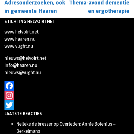
Adresonderzoeken, ook
Thema-avond dementie
in gemeente Haaren
en ergotherapie
STICHTING HELVOIRTNET
www.helvoirt.net
www.haaren.nu
www.vught.nu
nieuws@helvoirt.net
info@haaren.nu
nieuws@vught.nu
Facebook
Instagram
LAATSTE REACTIES
Twitter
Nelleke de bresser
op
Overleden: Annie Bolenius –
Berkelmans