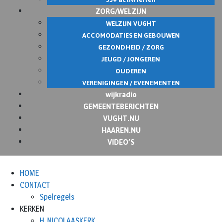
ZORG/WELZIJN
WELZIJN VUGHT
ACCOMODATIES EN GEBOUWEN
GEZONDHEID / ZORG
JEUGD / JONGEREN
OUDEREN
VERENIGINGEN / EVENEMENTEN
wijkradio
GEMEENTEBERICHTEN
VUGHT.NU
HAAREN.NU
VIDEO’S
HOME
CONTACT
Spelregels
KERKEN
H. NICOLAASKERK