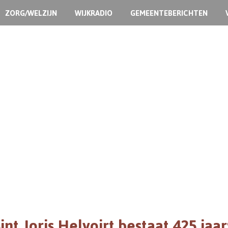
ZORG/WELZIJN
WIJKRADIO
GEMEENTEBERICHTEN
int Joris Helvoirt bestaat 425 jaa