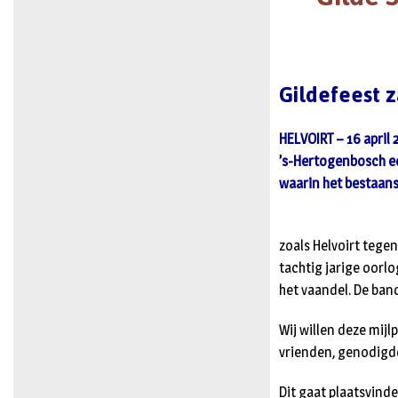
Gildefeest z
HELVOIRT – 16 april 2
’s-Hertogenbosch een
waarin het bestaan
zoals Helvoirt tege
tachtig jarige oorl
het vaandel. De ban
Wij willen deze mij
vrienden, genodigde
Dit gaat plaatsvinde