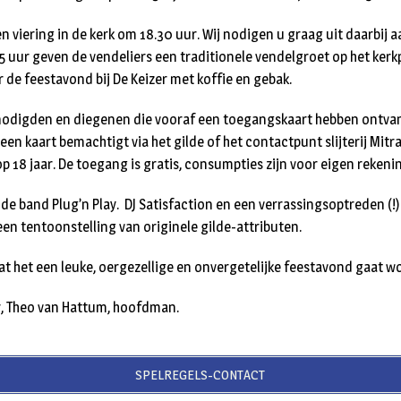
 viering in de kerk om 18.30 uur. Wij nodigen u graag uit daarbij 
45 uur geven de vendeliers een traditionele vendelgroet op het kerk
r de feestavond bij De Keizer met koffie en gebak.
odigden en diegenen die vooraf een toegangskaart hebben ontvange
e een kaart bemachtigt via het gilde of het contactpunt slijterij Mitr
p 18 jaar. De toegang is gratis, consumpties zijn voor eigen rekeni
n de band Plug’n Play. DJ Satisfaction en een verrassingsoptreden (
een tentoonstelling van originele gilde-attributen.
at het een leuke, oergezellige en onvergetelijke feestavond gaat w
, Theo van Hattum, hoofdman.
SPELREGELS-CONTACT