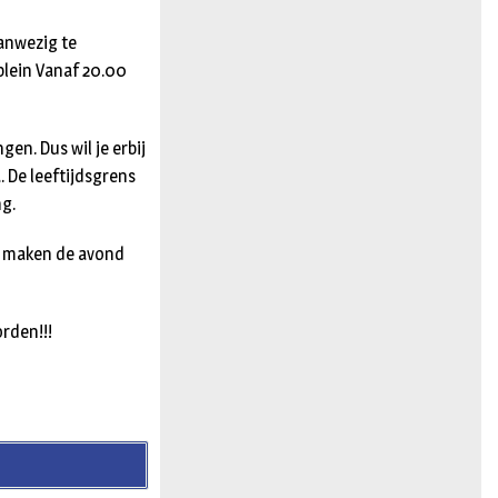
aanwezig te
plein Vanaf 20.00
n. Dus wil je erbij
a. De leeftijdsgrens
ng.
!) maken de avond
orden!!!