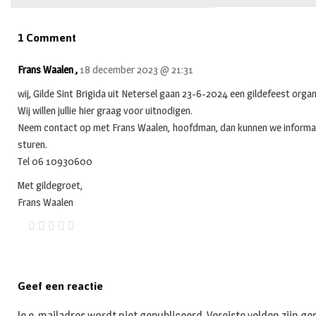
1 Comment
Frans Waalen ,
18 december 2023 @ 21:31
wij, Gilde Sint Brigida uit Netersel gaan 23-6-2024 een gildefeest organ
Wij willen jullie hier graag voor uitnodigen.
Neem contact op met Frans Waalen, hoofdman, dan kunnen we informatie
sturen.
Tel 06 10930600
Met gildegroet,
Frans Waalen
Geef een reactie
Je e-mailadres wordt niet gepubliceerd.
Vereiste velden zijn 