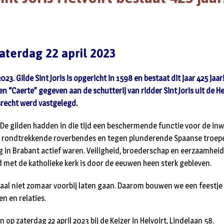
aterdag 22 april 2023
023. Gilde Sint Joris is opgericht in 1598 en bestaat dit jaar 425 jaar!
 “Caerte” gegeven aan de schutterij van ridder Sint Joris uit de Hee
srecht werd vastgelegd.
De gilden hadden in die tijd een beschermende functie voor de in
n rondtrekkende roverbendes en tegen plunderende Spaanse troepen
og in Brabant actief waren. Veiligheid, broederschap en eerzaamhei
d met de katholieke kerk is door de eeuwen heen sterk gebleven.
lpaal niet zomaar voorbij laten gaan. Daarom bouwen we een feestje 
n en relaties.
n op zaterdag 22 april 2023 bij de Keizer in Helvoirt, Lindelaan 58.