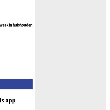
n
r week in huishouden
is app