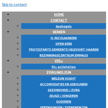
Skip to content
HOME
CONTACT
Spelregels
KERKEN
H. NICOLAASKERK
OPEN KERK
PROTESTANTE GEMEENTE HELEVOIRT-HAAREN
BEZINNINGSCENTRUM EMMAUS
V55+
55+ activiteiten
ZORG/WELZIJN
WELZIJN VUGHT
ACCOMODATIES EN GEBOUWEN
GEZONDHEID / ZORG
JEUGD / JONGEREN
OUDEREN
VERENIGINGEN / EVENEMENTEN