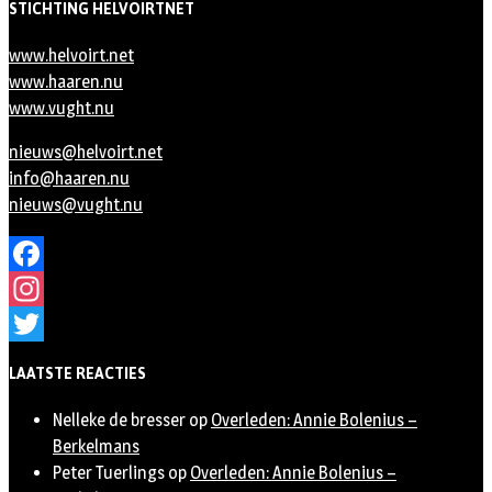
STICHTING HELVOIRTNET
www.helvoirt.net
www.haaren.nu
www.vught.nu
nieuws@helvoirt.net
info@haaren.nu
nieuws@vught.nu
Facebook
Instagram
Twitter
LAATSTE REACTIES
Nelleke de bresser
op
Overleden: Annie Bolenius –
Berkelmans
Peter Tuerlings
op
Overleden: Annie Bolenius –