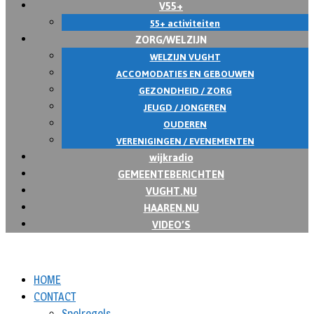
V55+
55+ activiteiten
ZORG/WELZIJN
WELZIJN VUGHT
ACCOMODATIES EN GEBOUWEN
GEZONDHEID / ZORG
JEUGD / JONGEREN
OUDEREN
VERENIGINGEN / EVENEMENTEN
wijkradio
GEMEENTEBERICHTEN
VUGHT.NU
HAAREN.NU
VIDEO’S
HOME
CONTACT
Spelregels