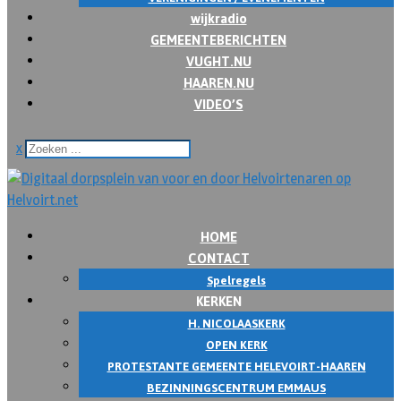
wijkradio
GEMEENTEBERICHTEN
VUGHT.NU
HAAREN.NU
VIDEO’S
x
HOME
CONTACT
Spelregels
KERKEN
H. NICOLAASKERK
OPEN KERK
PROTESTANTE GEMEENTE HELEVOIRT-HAAREN
BEZINNINGSCENTRUM EMMAUS