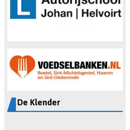
De Klender