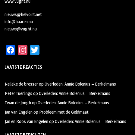
www.vught.nu
nieuws@helvoirt.net
info@haaren.nu
nieuws@vught.nu
Fa
In
T
ce
st
wi
LAATSTE REACTIES
b
ag
tt
oo
ra
er
Nelleke de bresser
op
Overleden: Annie Bolenius – Berkelmans
k
m
Peter Tuerlings
op
Overleden: Annie Bolenius – Berkelmans
Twan de Jongh
op
Overleden: Annie Bolenius – Berkelmans
Jan van Engelen
op
Probleem met de Geldmaat
Jan en Roos van Engelen
op
Overleden: Annie Bolenius – Berkelmans