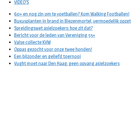
VIDEO’S
60+ en nog zin om te voetballen? Kom Walking Footballen!
Buxusplanten in brand in Biezenmortel, vermoedelijk opzet
Spreidingswet asielzoekers: hoe zit dat?
Bericht voor de leden van Vereniging 55+
Valse collecte KVW
Oppas gezocht voor onze twee honden!
Een bijzonder en geliefd toernooi
Vught moet naar Den Haag: geen opvang asielzoekers