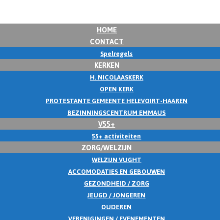
HOME
CONTACT
Spelregels
KERKEN
H. NICOLAASKERK
OPEN KERK
PROTESTANTE GEMEENTE HELEVOIRT-HAAREN
BEZINNINGSCENTRUM EMMAUS
V55+
55+ activiteiten
ZORG/WELZIJN
WELZIJN VUGHT
ACCOMODATIES EN GEBOUWEN
GEZONDHEID / ZORG
JEUGD / JONGEREN
OUDEREN
VERENIGINGEN / EVENEMENTEN