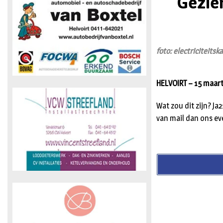
Gezien
foto: electriciteits
HELVOIRT – 15 maar
Wat zou dit zijn? J
van mail dan ons ev