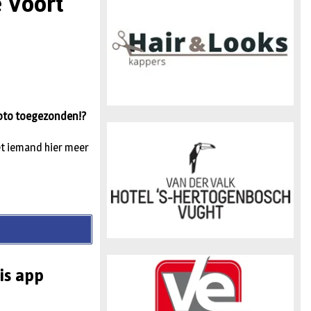
e Voort
n
foto toegezonden!?
et iemand hier meer
is app