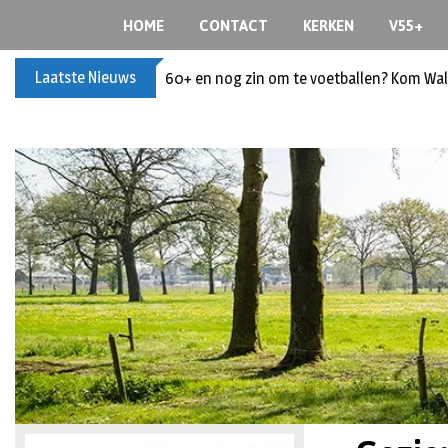
HOME
CONTACT
KERKEN
V55+
Laatste Nieuws
60+ en nog zin om te voetballen? Kom Wal