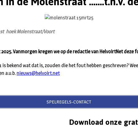
 in de Molenstraat .......t.h.v. d
kast hoek Molenstraat/Voort
t 2025. Vanmorgen kregen we op de redactie van HelvoirtNet deze 
a21 is bekend wat dat is, zouden die het fout hebben geschreven? We
en a.u.b.
nieuws@helvoirt.net
SPELREGELS-CONTACT
Download onze grat