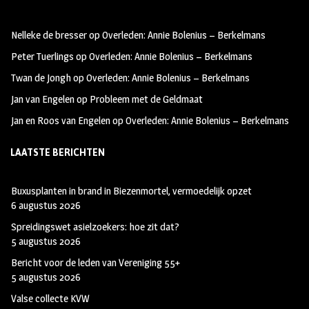
b
ag
tt
oo
ra
er
Nelleke de bresser
op
Overleden: Annie Bolenius – Berkelmans
k
m
Peter Tuerlings
op
Overleden: Annie Bolenius – Berkelmans
Twan de Jongh
op
Overleden: Annie Bolenius – Berkelmans
Jan van Engelen
op
Probleem met de Geldmaat
Jan en Roos van Engelen
op
Overleden: Annie Bolenius – Berkelmans
LAATSTE BERICHTEN
Buxusplanten in brand in Biezenmortel, vermoedelijk opzet
6 augustus 2026
Spreidingswet asielzoekers: hoe zit dat?
5 augustus 2026
Bericht voor de leden van Vereniging 55+
5 augustus 2026
Valse collecte KVW