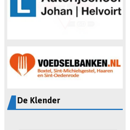
De Klender