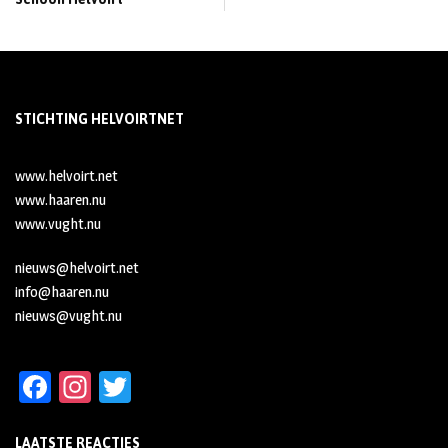
STICHTING HELVOIRTNET
www.helvoirt.net
www.haaren.nu
www.vught.nu
nieuws@helvoirt.net
info@haaren.nu
nieuws@vught.nu
Fa
In
T
ce
st
wi
LAATSTE REACTIES