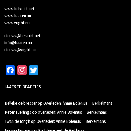
www.helvoirt.net
www.haaren.nu
www.vught.nu
nieuws@helvoirt.net
info@haaren.nu
nieuws@vught.nu
Fa
In
T
ce
st
wi
LAATSTE REACTIES
b
ag
tt
oo
ra
er
Nelleke de bresser
op
Overleden: Annie Bolenius – Berkelmans
k
m
Peter Tuerlings
op
Overleden: Annie Bolenius – Berkelmans
Twan de Jongh
op
Overleden: Annie Bolenius – Berkelmans
Jan van Engelen
op
Probleem met de Geldmaat