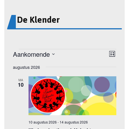
De Klender