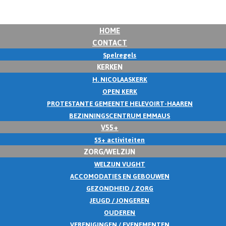
HOME
CONTACT
Spelregels
KERKEN
H. NICOLAASKERK
OPEN KERK
PROTESTANTE GEMEENTE HELEVOIRT-HAAREN
BEZINNINGSCENTRUM EMMAUS
V55+
55+ activiteiten
ZORG/WELZIJN
WELZIJN VUGHT
ACCOMODATIES EN GEBOUWEN
GEZONDHEID / ZORG
JEUGD / JONGEREN
OUDEREN
VERENIGINGEN / EVENEMENTEN