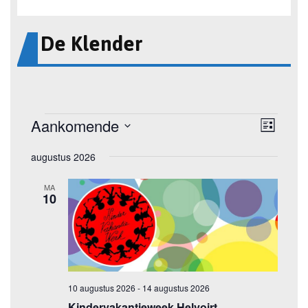
De Klender