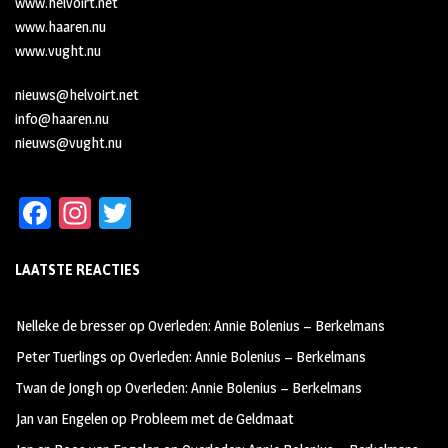
www.helvoirt.net
www.haaren.nu
www.vught.nu
nieuws@helvoirt.net
info@haaren.nu
nieuws@vught.nu
Fa
In
T
ce
st
wi
LAATSTE REACTIES
b
ag
tt
oo
ra
er
Nelleke de bresser
op
Overleden: Annie Bolenius – Berkelmans
k
m
Peter Tuerlings
op
Overleden: Annie Bolenius – Berkelmans
Twan de Jongh
op
Overleden: Annie Bolenius – Berkelmans
Jan van Engelen
op
Probleem met de Geldmaat