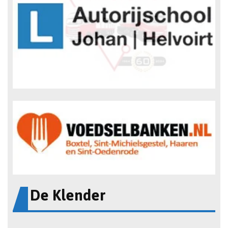
De Klender