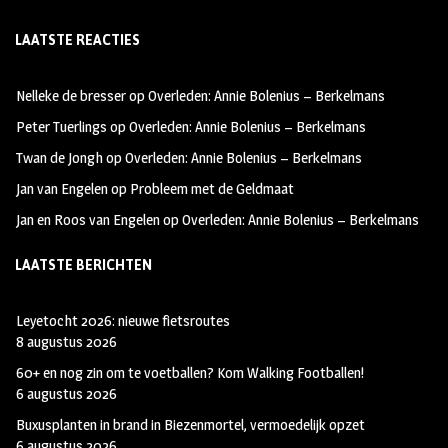
ce
st
wi
LAATSTE REACTIES
b
ag
tt
oo
ra
er
Nelleke de bresser
op
Overleden: Annie Bolenius – Berkelmans
k
m
Peter Tuerlings
op
Overleden: Annie Bolenius – Berkelmans
Twan de Jongh
op
Overleden: Annie Bolenius – Berkelmans
Jan van Engelen
op
Probleem met de Geldmaat
Jan en Roos van Engelen
op
Overleden: Annie Bolenius – Berkelmans
LAATSTE BERICHTEN
Leyetocht 2026: nieuwe fietsroutes
8 augustus 2026
60+ en nog zin om te voetballen? Kom Walking Footballen!
6 augustus 2026
Buxusplanten in brand in Biezenmortel, vermoedelijk opzet
6 augustus 2026