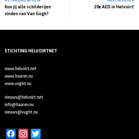
Kun jij alle schilderijen
20e AED in Helvoirt!
vinden van Van Gogh?
STICHTING HELVOIRTNET
www.helvoirt.net
www.haaren.nu
www.vught.nu
nieuws@helvoirt.net
info@haaren.nu
nieuws@vught.nu
Fa
In
T