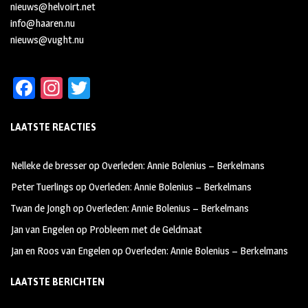
nieuws@helvoirt.net
info@haaren.nu
nieuws@vught.nu
Fa
In
T
ce
st
wi
LAATSTE REACTIES
b
ag
tt
oo
ra
er
Nelleke de bresser
op
Overleden: Annie Bolenius – Berkelmans
k
m
Peter Tuerlings
op
Overleden: Annie Bolenius – Berkelmans
Twan de Jongh
op
Overleden: Annie Bolenius – Berkelmans
Jan van Engelen
op
Probleem met de Geldmaat
Jan en Roos van Engelen
op
Overleden: Annie Bolenius – Berkelmans
LAATSTE BERICHTEN