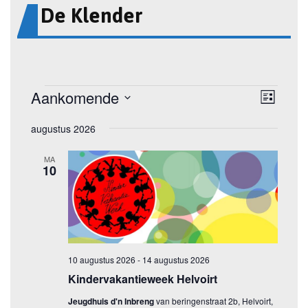
De Klender