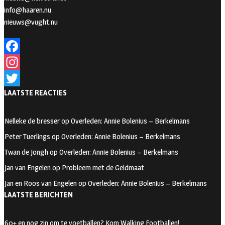
info@haaren.nu
nieuws@vught.nu
F
a
I
LAATSTE REACTIES
c
n
T
e
s
w
Nelleke de bresser
op
Overleden: Annie Bolenius – Berkelmans
b
t
i
Peter Tuerlings
op
Overleden: Annie Bolenius – Berkelmans
o
a
t
Twan de Jongh
op
Overleden: Annie Bolenius – Berkelmans
o
g
t
Jan van Engelen
op
Probleem met de Geldmaat
k
r
e
Jan en Roos van Engelen
op
Overleden: Annie Bolenius – Berkelmans
a
r
LAATSTE BERICHTEN
m
60+ en nog zin om te voetballen? Kom Walking Footballen!