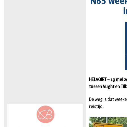
N65 week
i
HELVOIRT – 19 mei 2
tussen Vught en Til
De weg is dat weeke
reistijd.