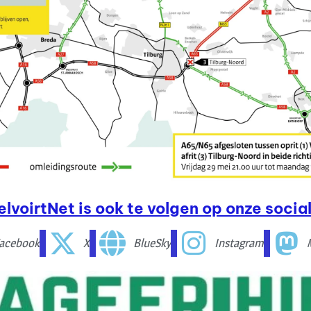
elvoirtNet is ook te volgen op onze social
acebook
X
BlueSky
Instagram