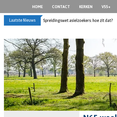
HOME
CONTACT
KERKEN
V55+
Laatste Nieuws
Spreidingswet asielzoekers: hoe zit dat?