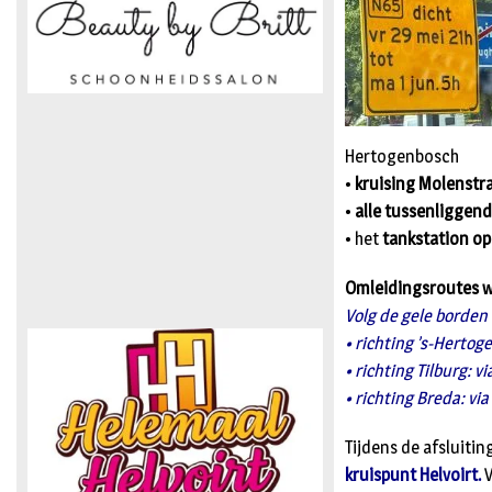
Hertogenbosch
•
kruising Molenstra
•
alle tussenliggend
• het
tankstation op 
Omleidingsroutes 
Volg de gele borden
• richting ’s-Hertog
• richting Tilburg: v
• richting Breda: via
Tijdens de afsluiti
kruispunt Helvoirt.
V