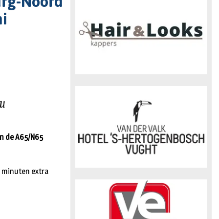
urg-Noord
n
ni
an de A65/N65
0 minuten extra