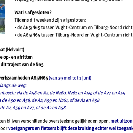
Wat is afgesloten?
Tijdens dit weekend zijn afgesloten:
• de A65/N65 tussen Vught-Centrum en Tilburg-Noord richt
• de A65/N65 tussen Tilburg-Noord en Vught-Centrum richti
at (Helvoirt)
e op- en afritten
dit traject van de N65
werkzaamheden A65/N65
(van 29 mei tot 1 juni)
 langs de weg:
enbosch: via de A58 en A2, de N260, N261 en A59, of de A27 en A59
ia de A50 en A58, de A2, A59 en N261, of de A2 en A58
 de A2, A59 en A27, of de A2 en A58
ngen blijven verschillende oversteekmogelijkheden open,
met uitzon
oor
voetgangers en fietsers blijft deze kruising echter wel toegank