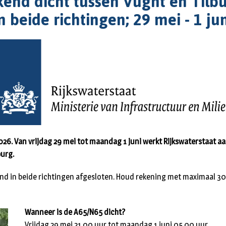
end dicht tussen Vught en Tilb
n beide richtingen; 29 mei - 1 ju
026. Van vrijdag 29 mei tot maandag 1 juni werkt Rijkswaterstaat a
burg.
nd in beide richtingen afgesloten. Houd rekening met maximaal 3
Wanneer is de A65/N65 dicht?
Vrijdag 29 mei 21.00 uur tot maandag 1 juni 05.00 uur.