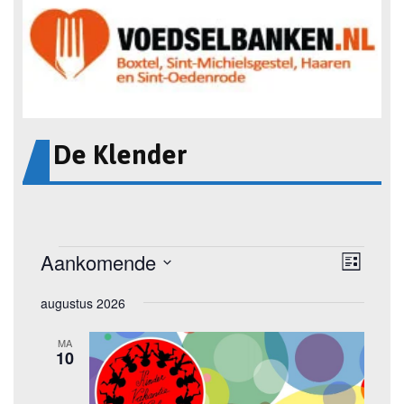
De Klender