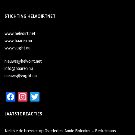
STICHTING HELVOIRTNET
www.helvoirt.net
www.haaren.nu
www.vught.nu
nieuws@helvoirt.net
info@haaren.nu
nieuws@vught.nu
Fa
In
T
ce
st
wi
LAATSTE REACTIES
b
ag
tt
oo
ra
er
Nelleke de bresser
op
Overleden: Annie Bolenius – Berkelmans