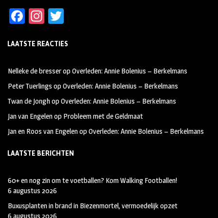
Fa
In
T
ce
st
wi
LAATSTE REACTIES
b
ag
tt
oo
ra
er
Nelleke de bresser
op
Overleden: Annie Bolenius – Berkelmans
k
m
Peter Tuerlings
op
Overleden: Annie Bolenius – Berkelmans
Twan de Jongh
op
Overleden: Annie Bolenius – Berkelmans
Jan van Engelen
op
Probleem met de Geldmaat
Jan en Roos van Engelen
op
Overleden: Annie Bolenius – Berkelmans
LAATSTE BERICHTEN
60+ en nog zin om te voetballen? Kom Walking Footballen!
6 augustus 2026
Buxusplanten in brand in Biezenmortel, vermoedelijk opzet
6 augustus 2026