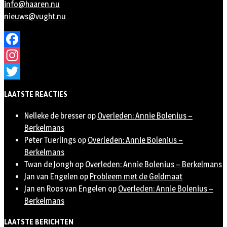
info@haaren.nu
nieuws@vught.nu
Facebook
Instagram
Twitter
LAATSTE REACTIES
Nelleke de bresser
op
Overleden: Annie Bolenius –
Berkelmans
Peter Tuerlings
op
Overleden: Annie Bolenius –
Berkelmans
Twan de Jongh
op
Overleden: Annie Bolenius – Berkelmans
Jan van Engelen
op
Probleem met de Geldmaat
Jan en Roos van Engelen
op
Overleden: Annie Bolenius –
Berkelmans
LAATSTE BERICHTEN