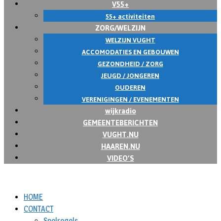
V55+
55+ activiteiten
ZORG/WELZIJN
WELZIJN VUGHT
ACCOMODATIES EN GEBOUWEN
GEZONDHEID / ZORG
JEUGD / JONGEREN
OUDEREN
VERENIGINGEN / EVENEMENTEN
wijkradio
GEMEENTEBERICHTEN
VUGHT.NU
HAAREN.NU
VIDEO’S
HOME
CONTACT
Spelregels