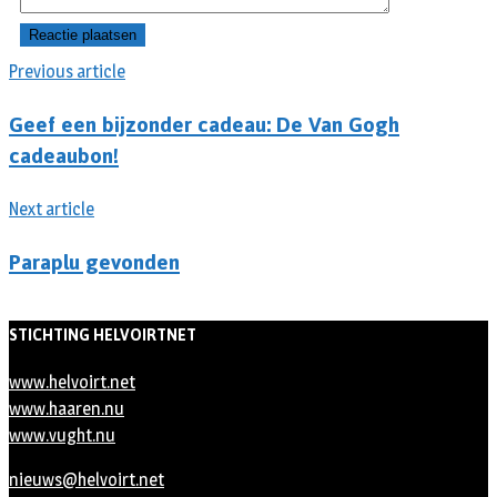
Previous article
Geef een bijzonder cadeau: De Van Gogh
cadeaubon!
Next article
Paraplu gevonden
STICHTING HELVOIRTNET
www.helvoirt.net
www.haaren.nu
www.vught.nu
nieuws@helvoirt.net