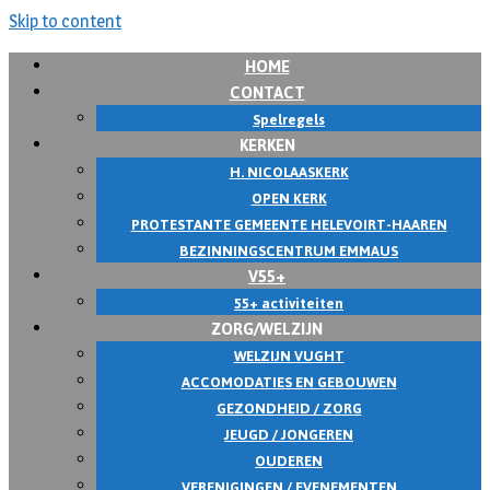
Skip to content
HOME
CONTACT
Spelregels
KERKEN
H. NICOLAASKERK
OPEN KERK
PROTESTANTE GEMEENTE HELEVOIRT-HAAREN
BEZINNINGSCENTRUM EMMAUS
V55+
55+ activiteiten
ZORG/WELZIJN
WELZIJN VUGHT
ACCOMODATIES EN GEBOUWEN
GEZONDHEID / ZORG
JEUGD / JONGEREN
OUDEREN
VERENIGINGEN / EVENEMENTEN