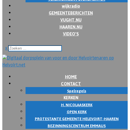
wijkradio
GEMEENTEBERICHTEN
VUGHT.NU
HAAREN.NU
VIDEO’S
x
HOME
CONTACT
Spelregels
KERKEN
H. NICOLAASKERK
OPEN KERK
PROTESTANTE GEMEENTE HELEVOIRT-HAAREN
BEZINNINGSCENTRUM EMMAUS