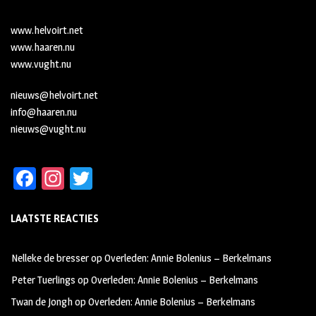
www.helvoirt.net
www.haaren.nu
www.vught.nu
nieuws@helvoirt.net
info@haaren.nu
nieuws@vught.nu
Fa
In
T
ce
st
wi
LAATSTE REACTIES
b
ag
tt
oo
ra
er
Nelleke de bresser
op
Overleden: Annie Bolenius – Berkelmans
k
m
Peter Tuerlings
op
Overleden: Annie Bolenius – Berkelmans
Twan de Jongh
op
Overleden: Annie Bolenius – Berkelmans