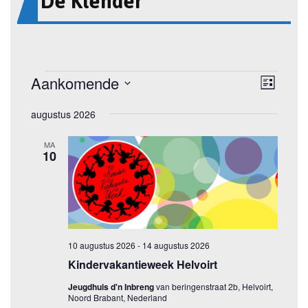
De Klender