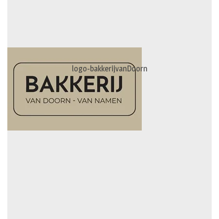
logo-bakkerijvanDoorn