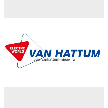
logo-vanhattum-nieuw.fw