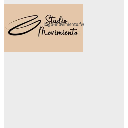
logo-movimiento.fw