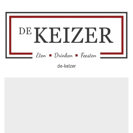
dejong-auto