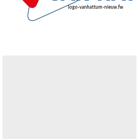
logo-vanhattum-nieuw.fw