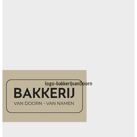
logo-bakkerijvanDoorn