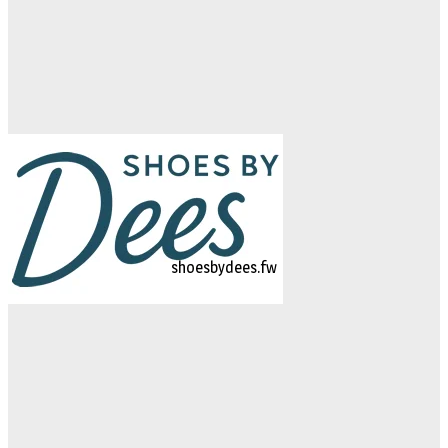
logo-studiebegeleidinghelvoirt