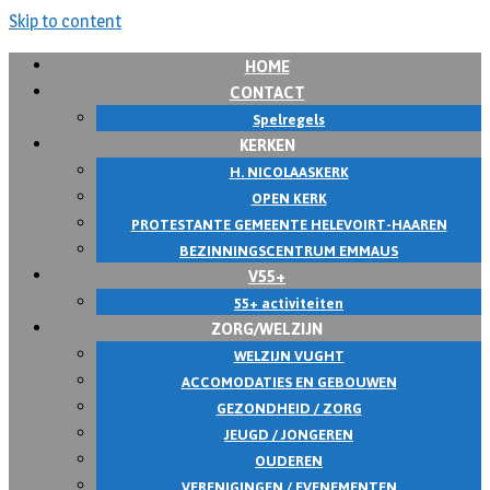
Skip to content
HOME
CONTACT
Spelregels
KERKEN
H. NICOLAASKERK
OPEN KERK
PROTESTANTE GEMEENTE HELEVOIRT-HAAREN
BEZINNINGSCENTRUM EMMAUS
V55+
55+ activiteiten
ZORG/WELZIJN
WELZIJN VUGHT
ACCOMODATIES EN GEBOUWEN
GEZONDHEID / ZORG
JEUGD / JONGEREN
OUDEREN
VERENIGINGEN / EVENEMENTEN