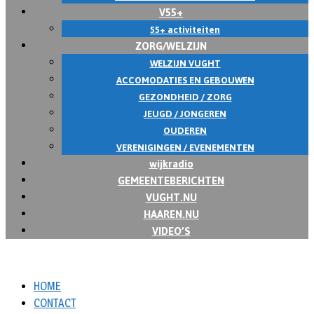
V55+
55+ activiteiten
ZORG/WELZIJN
WELZIJN VUGHT
ACCOMODATIES EN GEBOUWEN
GEZONDHEID / ZORG
JEUGD / JONGEREN
OUDEREN
VERENIGINGEN / EVENEMENTEN
wijkradio
GEMEENTEBERICHTEN
VUGHT.NU
HAAREN.NU
VIDEO’S
HOME
CONTACT