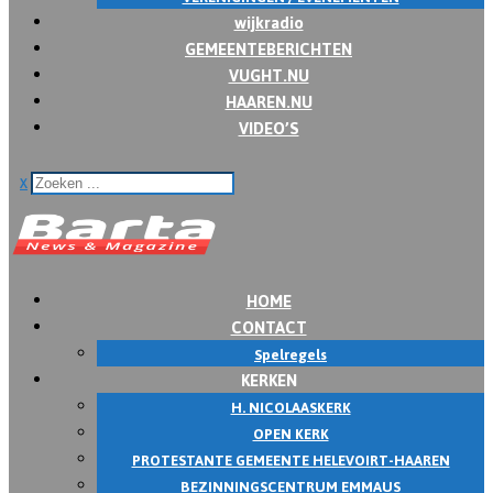
wijkradio
GEMEENTEBERICHTEN
VUGHT.NU
HAAREN.NU
VIDEO’S
x
HOME
CONTACT
Spelregels
KERKEN
H. NICOLAASKERK
OPEN KERK
PROTESTANTE GEMEENTE HELEVOIRT-HAAREN
BEZINNINGSCENTRUM EMMAUS