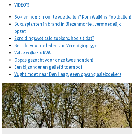
VIDEO’S
60+ en nog zin om te voetballen? Kom Walking Footballen!
Buxusplanten in brand in Biezenmortel, vermoedelijk
opzet
Spreidingswet asielzoekers: hoe zit dat?
Bericht voor de leden van Vereniging 55+
Valse collecte KVW
Oppas gezocht voor onze twee honden!
Een bijzonder en geliefd toernooi
Vught moet naar Den Haag: geen opvang asielzoekers