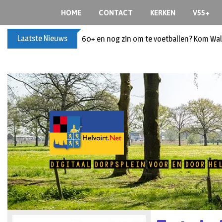
HOME
CONTACT
KERKEN
V55+
Laatste Nieuws
60+ en nog zin om te voetballen? Kom Wal