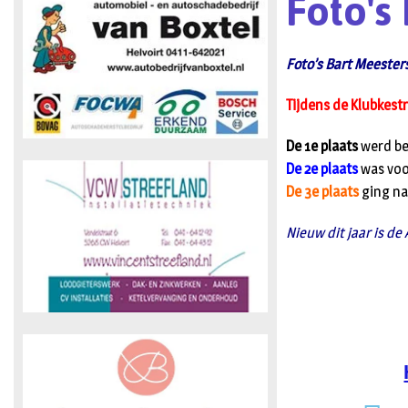
Foto's
Foto’s Bart Meester
Tijdens de Klubkestr
De 1e plaats
werd be
De 2e plaats
was voo
De 3e plaats
ging na
Nieuw dit jaar is d