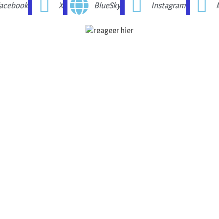
acebook
X
BlueSky
Instagram