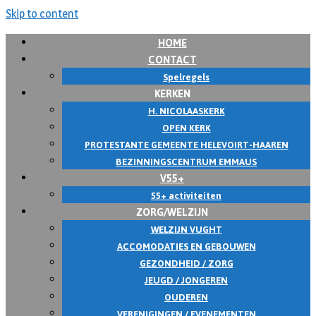
Skip to content
HOME
CONTACT
Spelregels
KERKEN
H. NICOLAASKERK
OPEN KERK
PROTESTANTE GEMEENTE HELEVOIRT-HAAREN
BEZINNINGSCENTRUM EMMAUS
V55+
55+ activiteiten
ZORG/WELZIJN
WELZIJN VUGHT
ACCOMODATIES EN GEBOUWEN
GEZONDHEID / ZORG
JEUGD / JONGEREN
OUDEREN
VERENIGINGEN / EVENEMENTEN