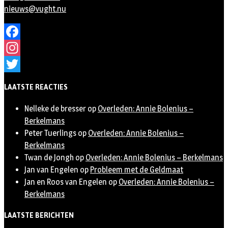
nieuws@vught.nu
Facebook
Instagram
Twitter
LAATSTE REACTIES
Nelleke de bresser
op
Overleden: Annie Bolenius –
Berkelmans
Peter Tuerlings
op
Overleden: Annie Bolenius –
Berkelmans
Twan de Jongh
op
Overleden: Annie Bolenius – Berkelmans
Jan van Engelen
op
Probleem met de Geldmaat
Jan en Roos van Engelen
op
Overleden: Annie Bolenius –
Berkelmans
LAATSTE BERICHTEN