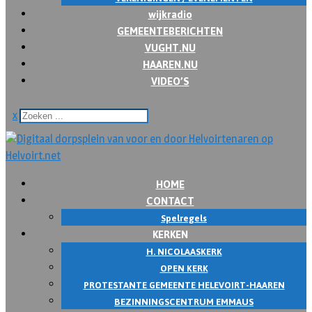
wijkradio
GEMEENTEBERICHTEN
VUGHT.NU
HAAREN.NU
VIDEO’S
x
HOME
CONTACT
Spelregels
KERKEN
H. NICOLAASKERK
OPEN KERK
PROTESTANTE GEMEENTE HELEVOIRT-HAAREN
BEZINNINGSCENTRUM EMMAUS