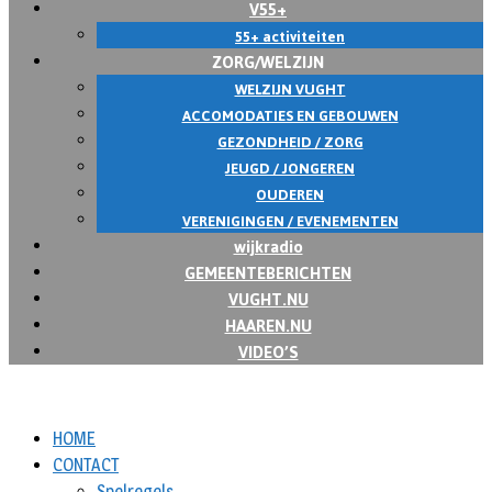
V55+
55+ activiteiten
ZORG/WELZIJN
WELZIJN VUGHT
ACCOMODATIES EN GEBOUWEN
GEZONDHEID / ZORG
JEUGD / JONGEREN
OUDEREN
VERENIGINGEN / EVENEMENTEN
wijkradio
GEMEENTEBERICHTEN
VUGHT.NU
HAAREN.NU
VIDEO’S
HOME
CONTACT
Spelregels