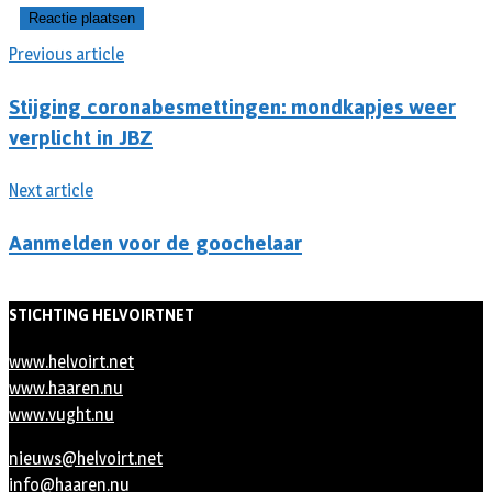
Previous article
Stijging coronabesmettingen: mondkapjes weer
verplicht in JBZ
Next article
Aanmelden voor de goochelaar
STICHTING HELVOIRTNET
www.helvoirt.net
www.haaren.nu
www.vught.nu
nieuws@helvoirt.net
info@haaren.nu