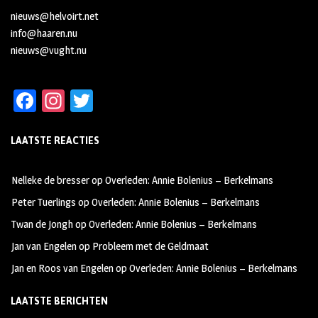
nieuws@helvoirt.net
info@haaren.nu
nieuws@vught.nu
Fa
In
T
ce
st
wi
LAATSTE REACTIES
b
ag
tt
oo
ra
er
Nelleke de bresser
op
Overleden: Annie Bolenius – Berkelmans
k
m
Peter Tuerlings
op
Overleden: Annie Bolenius – Berkelmans
Twan de Jongh
op
Overleden: Annie Bolenius – Berkelmans
Jan van Engelen
op
Probleem met de Geldmaat
Jan en Roos van Engelen
op
Overleden: Annie Bolenius – Berkelmans
LAATSTE BERICHTEN