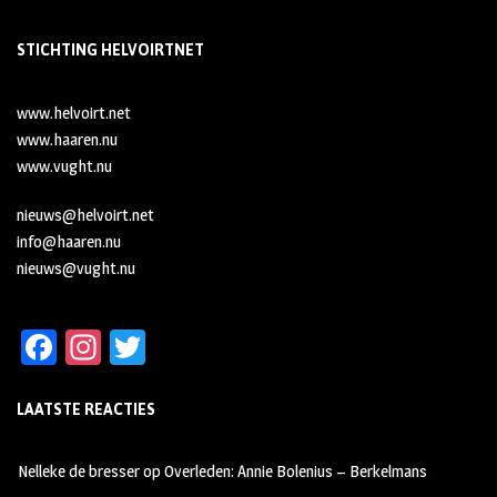
STICHTING HELVOIRTNET
www.helvoirt.net
www.haaren.nu
www.vught.nu
nieuws@helvoirt.net
info@haaren.nu
nieuws@vught.nu
Fa
In
T
ce
st
wi
LAATSTE REACTIES
b
ag
tt
oo
ra
er
Nelleke de bresser
op
Overleden: Annie Bolenius – Berkelmans
k
m