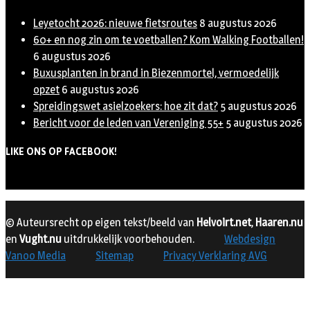
Leyetocht 2026: nieuwe fietsroutes
8 augustus 2026
60+ en nog zin om te voetballen? Kom Walking Footballen!
6 augustus 2026
Buxusplanten in brand in Biezenmortel, vermoedelijk
opzet
6 augustus 2026
Spreidingswet asielzoekers: hoe zit dat?
5 augustus 2026
Bericht voor de leden van Vereniging 55+
5 augustus 2026
LIKE ONS OP FACEBOOK!
© Auteursrecht op eigen tekst/beeld van
Helvoirt.net
,
Haaren.nu
en
Vught.nu
uitdrukkelijk voorbehouden.
Webdesign
Vanoo Media
Sitemap
Privacy Verklaring AVG