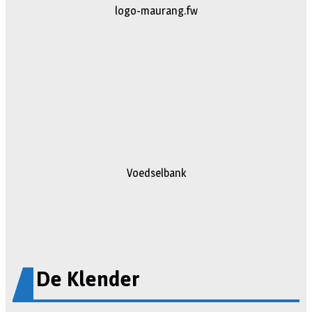
johan
Voedselbank
De Klender