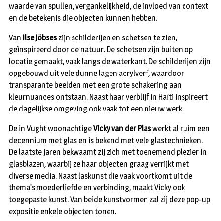
waarde van spullen, vergankelijkheid, de invloed van context
en de betekenis die objecten kunnen hebben.
Van
Ilse Jöbses
zijn schilderijen en schetsen te zien,
geïnspireerd door de natuur. De schetsen zijn buiten op
locatie gemaakt, vaak langs de waterkant. De schilderijen zijn
opgebouwd uit vele dunne lagen acrylverf, waardoor
transparante beelden met een grote schakering aan
kleurnuances ontstaan. Naast haar verblijf in Haïti inspireert
de dagelijkse omgeving ook vaak tot een nieuw werk.
De in Vught woonachtige
Vicky van der Plas
werkt al ruim een
decennium met glas en is bekend met vele glastechnieken.
De laatste jaren bekwaamt zij zich met toenemend plezier in
glasblazen, waarbij ze haar objecten graag verrijkt met
diverse media. Naast laskunst die vaak voortkomt uit de
thema’s moederliefde en verbinding, maakt Vicky ook
toegepaste kunst. Van beide kunstvormen zal zij deze pop-up
expositie enkele objecten tonen.