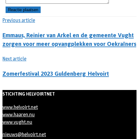
Previous article
Emmaus, Reinier van Arkel en de gemeente Vught
zorgen voor meer opvangplekken voor Oekraïners
Next article
Zomerfestival 2023 Guldenberg Helvoirt
STICHTING HELVOIRTNET
www.helvoirt.net
www.haaren.nu
www.vught.nu
nieuws@helvoirt.net