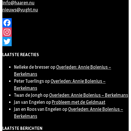
info@haaren.nu
nieuws@vught.nu
Facebook
Instagram
Twitter
LAATSTE REACTIES
Nelleke de bresser
op
Overleden: Annie Bolenius –
Berkelmans
Peter Tuerlings
op
Overleden: Annie Bolenius –
Berkelmans
Twan de Jongh
op
Overleden: Annie Bolenius – Berkelmans
Jan van Engelen
op
Probleem met de Geldmaat
Jan en Roos van Engelen
op
Overleden: Annie Bolenius –
Berkelmans
LAATSTE BERICHTEN