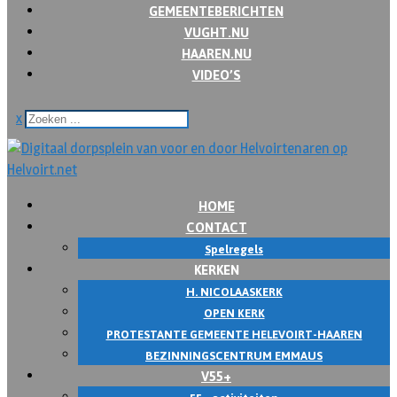
GEMEENTEBERICHTEN
VUGHT.NU
HAAREN.NU
VIDEO’S
x
HOME
CONTACT
Spelregels
KERKEN
H. NICOLAASKERK
OPEN KERK
PROTESTANTE GEMEENTE HELEVOIRT-HAAREN
BEZINNINGSCENTRUM EMMAUS
V55+