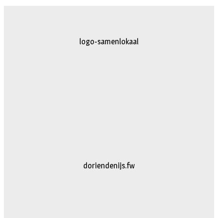
logo-herpten.fw
logo-bakkerijvanDoorn