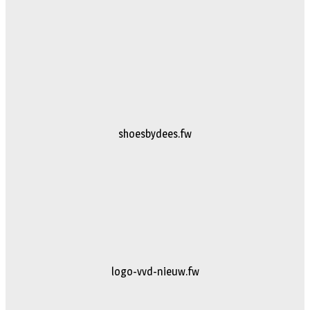
shoesbydees.fw
logo-vvd-nieuw.fw