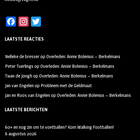
Fa
In
T
ce
st
wi
LAATSTE REACTIES
b
ag
tt
oo
ra
er
Nelleke de bresser
op
Overleden: Annie Bolenius – Berkelmans
k
m
Peter Tuerlings
op
Overleden: Annie Bolenius – Berkelmans
Twan de Jongh
op
Overleden: Annie Bolenius – Berkelmans
Jan van Engelen
op
Probleem met de Geldmaat
Jan en Roos van Engelen
op
Overleden: Annie Bolenius – Berkelmans
LAATSTE BERICHTEN
60+ en nog zin om te voetballen? Kom Walking Footballen!
6 augustus 2026