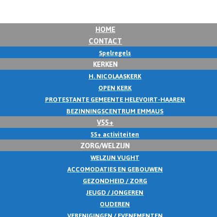
HOME
CONTACT
Spelregels
KERKEN
H. NICOLAASKERK
OPEN KERK
PROTESTANTE GEMEENTE HELEVOIRT-HAAREN
BEZINNINGSCENTRUM EMMAUS
V55+
55+ activiteiten
ZORG/WELZIJN
WELZIJN VUGHT
ACCOMODATIES EN GEBOUWEN
GEZONDHEID / ZORG
JEUGD / JONGEREN
OUDEREN
VERENIGINGEN / EVENEMENTEN