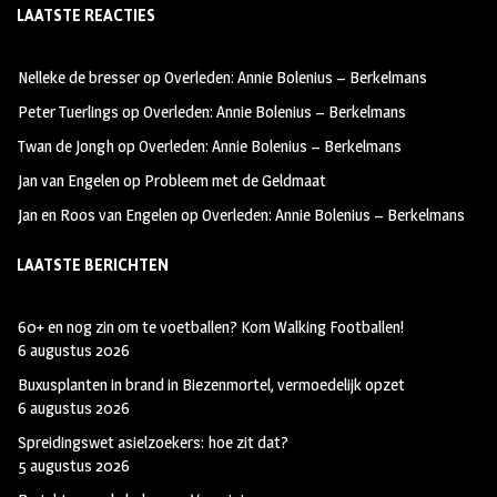
LAATSTE REACTIES
b
ag
tt
oo
ra
er
Nelleke de bresser
op
Overleden: Annie Bolenius – Berkelmans
k
m
Peter Tuerlings
op
Overleden: Annie Bolenius – Berkelmans
Twan de Jongh
op
Overleden: Annie Bolenius – Berkelmans
Jan van Engelen
op
Probleem met de Geldmaat
Jan en Roos van Engelen
op
Overleden: Annie Bolenius – Berkelmans
LAATSTE BERICHTEN
60+ en nog zin om te voetballen? Kom Walking Footballen!
6 augustus 2026
Buxusplanten in brand in Biezenmortel, vermoedelijk opzet
6 augustus 2026
Spreidingswet asielzoekers: hoe zit dat?
5 augustus 2026