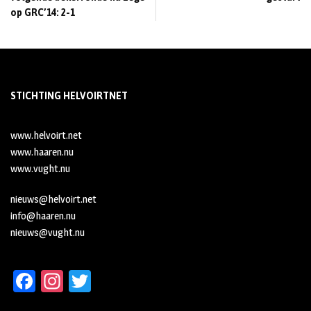
op GRC’14: 2-1
STICHTING HELVOIRTNET
www.helvoirt.net
www.haaren.nu
www.vught.nu
nieuws@helvoirt.net
info@haaren.nu
nieuws@vught.nu
Fa
In
T
ce
st
wi