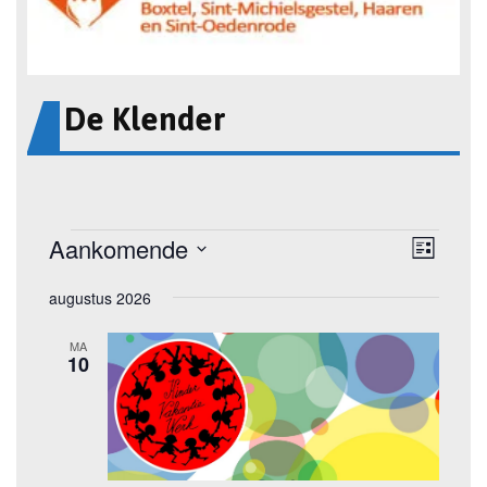
De Klender