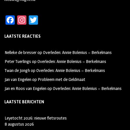
Fa
In
T
ce
st
wi
LAATSTE REACTIES
b
ag
tt
oo
ra
er
Nelleke de bresser
op
Overleden: Annie Bolenius – Berkelmans
k
m
Peter Tuerlings
op
Overleden: Annie Bolenius – Berkelmans
Twan de Jongh
op
Overleden: Annie Bolenius – Berkelmans
Jan van Engelen
op
Probleem met de Geldmaat
Jan en Roos van Engelen
op
Overleden: Annie Bolenius – Berkelmans
LAATSTE BERICHTEN
Leyetocht 2026: nieuwe fietsroutes
8 augustus 2026