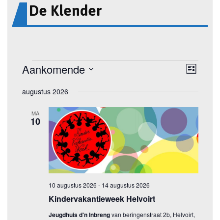
De Klender