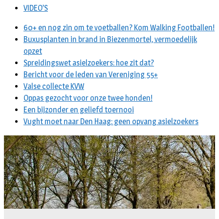
VIDEO’S
60+ en nog zin om te voetballen? Kom Walking Footballen!
Buxusplanten in brand in Biezenmortel, vermoedelijk
opzet
Spreidingswet asielzoekers: hoe zit dat?
Bericht voor de leden van Vereniging 55+
Valse collecte KVW
Oppas gezocht voor onze twee honden!
Een bijzonder en geliefd toernooi
Vught moet naar Den Haag: geen opvang asielzoekers