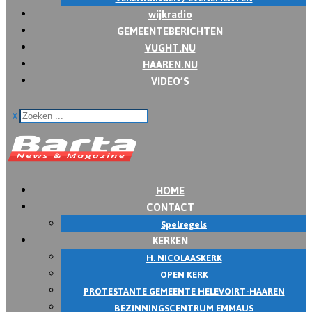
wijkradio
GEMEENTEBERICHTEN
VUGHT.NU
HAAREN.NU
VIDEO’S
x
HOME
CONTACT
Spelregels
KERKEN
H. NICOLAASKERK
OPEN KERK
PROTESTANTE GEMEENTE HELEVOIRT-HAAREN
BEZINNINGSCENTRUM EMMAUS