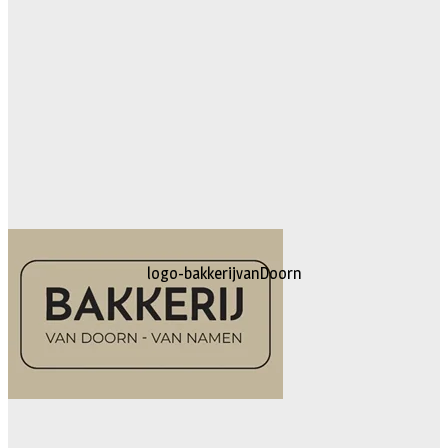
logo-bakkerijvanDoorn