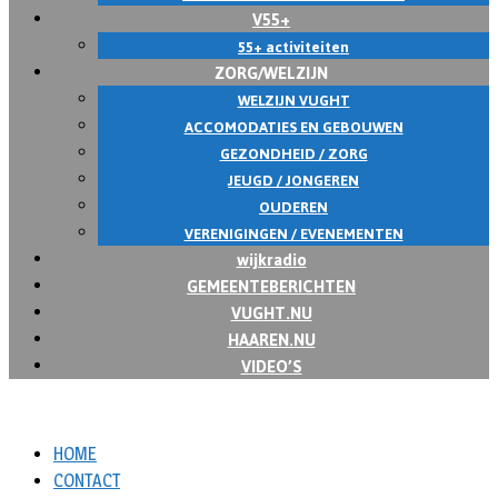
V55+
55+ activiteiten
ZORG/WELZIJN
WELZIJN VUGHT
ACCOMODATIES EN GEBOUWEN
GEZONDHEID / ZORG
JEUGD / JONGEREN
OUDEREN
VERENIGINGEN / EVENEMENTEN
wijkradio
GEMEENTEBERICHTEN
VUGHT.NU
HAAREN.NU
VIDEO’S
HOME
CONTACT