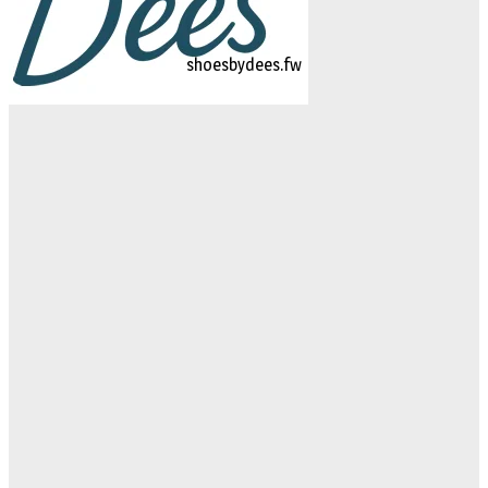
logo-studiebegeleidinghelvoirt