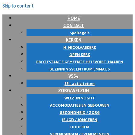
Skip to content
HOME
CONTACT
Spelregels
KERKEN
H. NICOLAASKERK
OPEN KERK
PROTESTANTE GEMEENTE HELEVOIRT-HAAREN
BEZINNINGSCENTRUM EMMAUS
V55+
55+ activiteiten
ZORG/WELZIJN
WELZIJN VUGHT
ACCOMODATIES EN GEBOUWEN
GEZONDHEID / ZORG
JEUGD / JONGEREN
OUDEREN
VERENIGINGEN / EVENEMENTEN