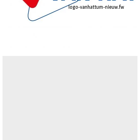
logo-vanhattum-nieuw.fw