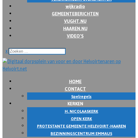
wijkradio
GEMEENTEBERICHTEN
VUGHT.NU
HAAREN.NU
VIDEO’S
x
HOME
CONTACT
Spelregels
KERKEN
H. NICOLAASKERK
OPEN KERK
PROTESTANTE GEMEENTE HELEVOIRT-HAAREN
BEZINNINGSCENTRUM EMMAUS