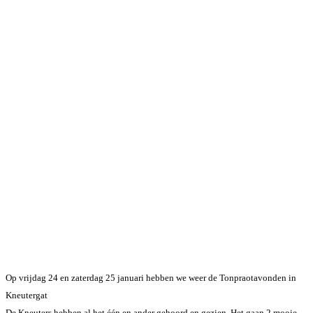
Op vrijdag 24 en zaterdag 25 januari hebben we weer de Tonpraotavonden in
Kneutergat
De Kneuters hebben al het één en ander gehoord en gezien. Het gaan 2 mooie