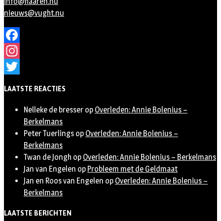
info@haaren.nu
nieuws@vught.nu
Facebook
Instagram
Twitter
LAATSTE REACTIES
Nelleke de bresser
op
Overleden: Annie Bolenius –
Berkelmans
Peter Tuerlings
op
Overleden: Annie Bolenius –
Berkelmans
Twan de Jongh
op
Overleden: Annie Bolenius – Berkelmans
Jan van Engelen
op
Probleem met de Geldmaat
Jan en Roos van Engelen
op
Overleden: Annie Bolenius –
Berkelmans
LAATSTE BERICHTEN