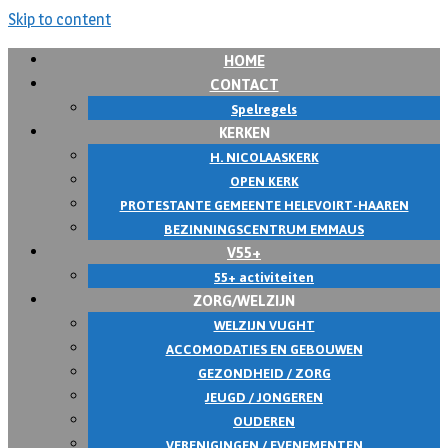
Skip to content
HOME
CONTACT
Spelregels
KERKEN
H. NICOLAASKERK
OPEN KERK
PROTESTANTE GEMEENTE HELEVOIRT-HAAREN
BEZINNINGSCENTRUM EMMAUS
V55+
55+ activiteiten
ZORG/WELZIJN
WELZIJN VUGHT
ACCOMODATIES EN GEBOUWEN
GEZONDHEID / ZORG
JEUGD / JONGEREN
OUDEREN
VERENIGINGEN / EVENEMENTEN