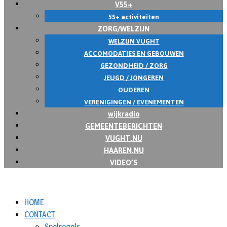
V55+
55+ activiteiten
ZORG/WELZIJN
WELZIJN VUGHT
ACCOMODATIES EN GEBOUWEN
GEZONDHEID / ZORG
JEUGD / JONGEREN
OUDEREN
VERENIGINGEN / EVENEMENTEN
wijkradio
GEMEENTEBERICHTEN
VUGHT.NU
HAAREN.NU
VIDEO’S
HOME
CONTACT
Spelregels